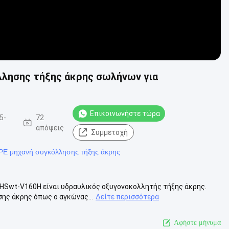
λλησης τήξης άκρης σωλήνων για
Επικοινωνήστε τώρα
5-
72
απόψεις
Συμμετοχή
E μηχανή συγκόλλησης τήξης άκρης
ΦΗSwt-V160H είναι υδραυλικός οξυγονοκολλητής τήξης άκρης.
ης άκρης όπως ο αγκώνας...
Δείτε περισσότερα
Αφήστε μήνυμα