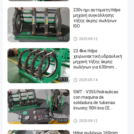
ήξης άκρης σωλήνων
230v ημι αυτόματη Hdpe
μηχανή συγκόλλησης
τήξης άκρης σωλήνων
ISO
HDPE μηχανή συγκόλλησης τ
00:25
2025-09-12
ήξης άκρης σωλήνων
23.4kw Hdpe
χειρωνακτική υδραυλική
μηχανή τήξης άκρης
σωλήνων για 630mm
1000mm
HDPE μηχανή συγκόλλησης τ
01:12
2025-05-14
ήξης άκρης σωλήνων
SWT - V355/hidraulicas
con maquina de
soldadura de tuberias
ένωσης 90H ένα CE
certificacion tope con
Υδραυλική μηχανή συγκόλλη
04:08
2025-09-12
σης τήξης άκρης
Hdpe σωλήνων 160mm