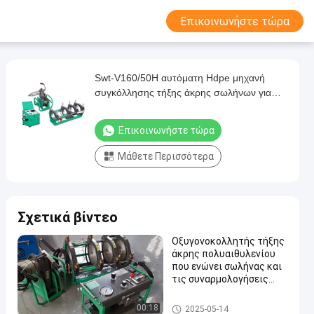
Επικοινωνήστε τώρα
Swt-V160/50H αυτόματη Hdpe μηχανή
συγκόλλησης τήξης άκρης σωλήνων για
50mm160mm
Επικοινωνήστε τώρα
Μάθετε Περισσότερα
Σχετικά βίντεο
Οξυγονοκολλητής τήξης
άκρης πολυαιθυλενίου
που ενώνει σωλήνας και
τις συναρμολογήσεις
90mm - 315mm
HDPE μηχανή συγκόλλησης τ
00:18
2025-05-14