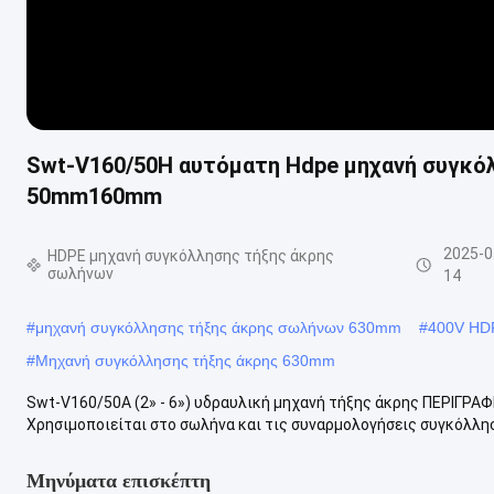
Swt-V160/50H αυτόματη Hdpe μηχανή συγκό
50mm160mm
2025-0
HDPE μηχανή συγκόλλησης τήξης άκρης
σωλήνων
14
#
μηχανή συγκόλλησης τήξης άκρης σωλήνων 630mm
#
400V HDP
#
Μηχανή συγκόλλησης τήξης άκρης 630mm
Swt-V160/50A (2» - 6») υδραυλική μηχανή τήξης άκρης ΠΕΡΙΓΡΑ
Χρησιμοποιείται στο σωλήνα και τις συναρμολογήσεις συγκόλλησ
Μηνύματα επισκέπτη