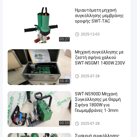
υποδοχών
Ημιαυτόματη μηχανή
συγκόλλησης μεμβράνης
οροφής SWT-TAC
en
Μηχανή συγκόλλησης TPO
2025-12-03
00:27
Μηχανή συγκόλλησης με
ζεστή σφήνα χαλκού
SWT-NSGM1 1400W 230V
Μηχανή συγκόλλησης Geome
2025-07-28
mbrane
00:41
SWT-NS900D Μηχανή
Συγκόλλησης με Θερμή
Σφήνα 1800W για
Γεωμεμβράνες 1-3mm
Μηχανή συγκόλλησης Geome
00:55
2025-07-28
mbrane
Συσκευή συγκόλλησης