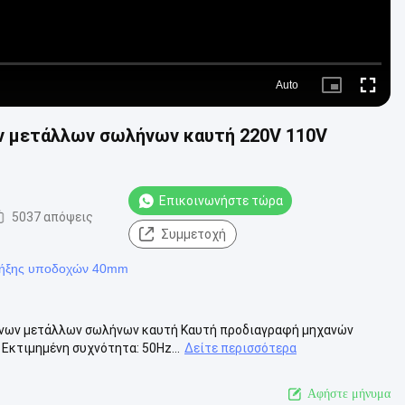
Auto
Picture-
Fullscre
in-
Picture
ν μετάλλων σωλήνων καυτή 220V 110V
Επικοινωνήστε τώρα
5037 απόψεις
Συμμετοχή
τήξης υποδοχών 40mm
ένων μετάλλων σωλήνων καυτή Καυτή προδιαγραφή μηχανών
Εκτιμημένη συχνότητα: 50Hz...
Δείτε περισσότερα
Αφήστε μήνυμα