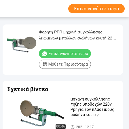
Επικοινωνήστε τώρα
Φορητή PPR μηχανή συγκόλλησης
λειωμένων μετάλλων σωλήνων καυτή 220V
110V 75mm160mm
Επικοινωνήστε τώρα
Μάθετε Περισσότερα
Σχετικά βίντεο
μηχανή συγκόλλησης
τήξης υποδοχών 220v
Ppr για τον πλαστικούς
σωλήνα και τις
συναρμολογήσεις
Μηχανή συγκόλλησης τήξης
00:46
2021-12-17