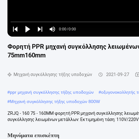
Loaded
:
0%
0:00
/
0:00
Play
Play
Play
Mute
Current
Duration
next
next
Φορητή PPR μηχανή συγκόλλησης λειωμένω
Time
75mm160mm
Μηχανή συγκόλλησης τήξης υποδοχών
2021-09-27
#
ppr μηχανή συγκόλλησης τήξης υποδοχών
#
οξυγονοκολλητής 
#
Μηχανή συγκόλλησης τήξης υποδοχών 800W
ZRJQ - 160 75 - 160MM φορητή PPR μηχανή συγκόλλησης λειωμ
συγκόλλησης λειωμένων μετάλλων: Εκτιμημένη τάση: 110V/220V 
Μηνύματα επισκέπτη