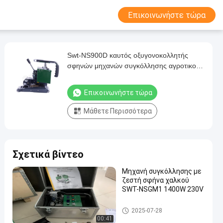
Επικοινωνήστε τώρα
Swt-NS900D καυτός οξυγονοκολλητής
σφηνών μηχανών συγκόλλησης αγροτικού
Geomembrane ψαριών ψηφιακής επίδειξης
Επικοινωνήστε τώρα
Μάθετε Περισσότερα
Σχετικά βίντεο
Μηχανή συγκόλλησης με
ζεστή σφήνα χαλκού
SWT-NSGM1 1400W 230V
Μηχανή συγκόλλησης Geome
2025-07-28
mbrane
00:41