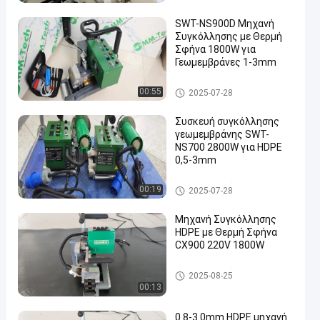
SWT-NS900D Μηχανή
Συγκόλλησης με Θερμή
Σφήνα 1800W για
Γεωμεμβράνες 1-3mm
en
Μηχανή συγκόλλησης Geome
00:55
2025-07-28
mbrane
Συσκευή συγκόλλησης
γεωμεμβράνης SWT-
NS700 2800W για HDPE
0,5-3mm
Μηχανή συγκόλλησης Geome
00:19
2025-07-28
mbrane
Μηχανή Συγκόλλησης
HDPE με Θερμή Σφήνα
CX900 220V 1800W
Μηχανή συγκόλλησης Geome
2025-08-25
mbrane
00:13
0.8-3.0mm HDPE μηχανή