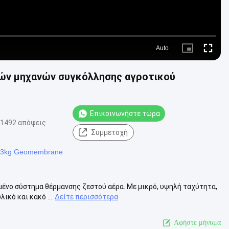
Auto
Picture-
Fullscre
in-
Picture
ών μηχανών συγκόλλησης αγροτικού
Επικοινωνήστε τώρα
1492 απόψεις
Συμμετοχή
13kg Geomembrane
ένο σύστημα θέρμανσης ζεστού αέρα. Με μικρό, υψηλή ταχύτητα,
ικό και κακό ...
Δείτε περισσότερα
Αφήστε μήνυμα