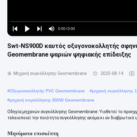
Loaded
:
0%
0:00
/
0:00
Play
Play
Play
Mute
Current
Duration
next
next
Swt-NS900D καυτός οξυγονοκολλητής σφην
Time
Geomembrane ψαριών ψηφιακής επίδειξης
Μηχανή συγκόλλησης Geomembrane
2025-08-14
#
Οξυγονοκολλητής PVC Geomembrane
#
μηχανή συγκόλλησης 
#
μηχανή συγκόλλησης 800W Geomembrane
Οδηγία μηχανών συγκόλλησης Geomembrane: Υιοθετεί το προηγμ
τελειοποιεί την ποιότητα συγκόλλησης ακόμα κι αν διαβρωτικό υλ
Μηνύματα επισκέπτη