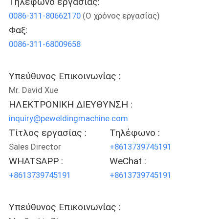
Τηλέφωνο εργασίας:
0086-311-80662170
(Ο χρόνος εργασίας)
ΈΛΕΓΧΟΣ
Φαξ:
ΠΟΙΌΤΗΤΑΣ
0086-311-68009658
ΕΠΙΚΟΙΝΩΝΉΣΤΕ
Υπεύθυνος Επικοινωνίας :
ΜΑΖΊ
Mr. David Xue
ΜΑΣ
ΗΛΕΚΤΡΟΝΙΚΗ ΔΙΕΥΘΥΝΣΗ :
inquiry@peweldingmachine.com
Τίτλος εργασίας :
Τηλέφωνο :
ΕΙΔΉΣΕΙΣ
Sales Director
+8613739745191
WHATSAPP :
WeChat :
ΜΠΛΟΓΚ
+8613739745191
+8613739745191
ΖΗΤΉΣΤΕ
Υπεύθυνος Επικοινωνίας :
ΠΡΟΣΦΟΡΆ