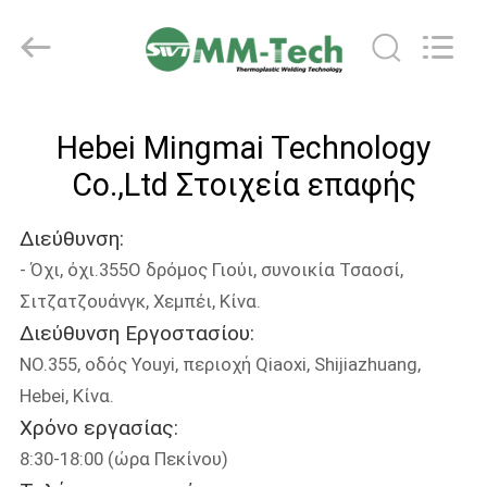
2026
Hebei
Mingmai
Technology
Co.,Ltd.
All
Rights
ΣΠΊΤΙ
Reserved.
Hebei Mingmai Technology
ΠΡΟΪΌΝΤΑ
Co.,Ltd Στοιχεία επαφής
Διεύθυνση:
ΣΧΕΤΙΚΆ
- Όχι, όχι.355Ο δρόμος Γιούι, συνοικία Τσαοσί,
ΜΕ
Σιτζατζουάνγκ, Χεμπέι, Κίνα.
ΕΜΆΣ
Διεύθυνση Εργοστασίου:
NO.355, οδός Youyi, περιοχή Qiaoxi, Shijiazhuang,
ΕΠΙΣΚΈΨΕΙΣ
Hebei, Κίνα.
Χρόνο εργασίας:
ΣΤΟ
8:30-18:00 (ώρα Πεκίνου)
ΕΡΓΟΣΤΆΣΙΟ