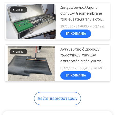
Δείγμα συγκόλλησης
48
σφηνών Geomembrane
Μηχανή
που εξετάζει την εκτατή
πιστοποίηση CE
2970USD - 3170USD MOQ:1set
συγκόλλησης
εξεταστικού εξοπλισμού
ΕΠΙΚΟΙΝΩΝΙΑ
230v
επεξεργασίας
Ανιχνευτής διαρροών
πλαστικών ταινιών
επιτροπής αφής για τη
69
δοκιμή Geomembrane
US$2,100 - US$2,400 / set MOQ:1SET
Πλαστική μηχανή
ΕΠΙΚΟΙΝΩΝΙΑ
συγκόλλησης
φύλλων
Δείτε περισσότερων