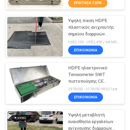
ΕΡΏΤΗΣΗ ΤΏΡΑ
σωλήνων
ΈΛΕΓΧΟΣ
Υψηλή πίεση HDPE
ΠΟΙΌΤΗΤΑΣ
75
πλαστικός ανιχνευτής
σημείου διαρροών
Μηχανή
ΕΠΙΚΟΙΝΩΝΉΣΤΕ
ταινιών
US$2,100 - US$2,450 / set MOQ:1
συγκόλλησης
προστατευτικού
ΜΑΖΊ
ΕΠΙΚΟΙΝΩΝΙΑ
στρώματος εργαλείων
Electrofusion
ΜΑΣ
συγκόλλησης
HDPE ηλεκτρονικό
Tensiometer SWT
ΕΙΔΉΣΕΙΣ
πιστοποίησης CE
122
Geomembrane - NS005
2970USD - 3170USD MOQ:1set
Μηχανή
ΜΠΛΟΓΚ
ΕΠΙΚΟΙΝΩΝΙΑ
συγκόλλησης
Υψηλή μεταβλητή
ΖΗΤΉΣΤΕ
Geomembrane
ευαισθησία εργαλείων
ΠΡΟΣΦΟΡΆ
ανίχνευσης διαρροών