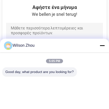
15
Αφήστε ένα μήνυμα
Πλαστική
We bellen je snel terug!
κάμπτοντας
μηχανή φύλλων
Wilson Zhou
44
5:05 PM
Μηχανή
Good day, what product are you looking for?
συγκόλλησης
Λαϊκή κατηγορία
Όλα
ζεστού αέρα
Υδραυλική Μηχανή 
HDPE Μηχανή 
Συγκόλλησης Τήξης 
Συγκόλλησης Τήξης 
Άκρης
Άκρης Σωλήνων
41