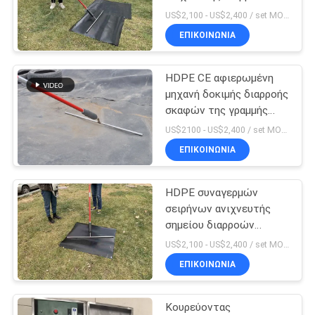
μεμβρανών Geo
US$2,100 - US$2,400 / set MOQ:1
SITEMAP
ΕΠΙΚΟΙΝΩΝΙΑ
102
Μηχανή
HDPE CE αφιερωμένη
PRIVACY
μηχανή δοκιμής διαρροής
συγκόλλησης
POLICY
σκαφών της γραμμής
φραγμάτων εργαλείων
εξώθησης
US$2100 - US$2,400 / set MOQ:1
συγκόλλησης υλικά
ΕΠΙΚΟΙΝΩΝΙΑ
οδόστρωσης
HDPE συναγερμών
58
σειρήνων ανιχνευτής
Χειρωνακτική
σημείου διαρροών
ταινιών εργαλείων
US$2,100 - US$2,400 / set MOQ:1
μηχανή
συγκόλλησης 18 κλ
ΕΠΙΚΟΙΝΩΝΙΑ
συγκόλλησης
Κουρεύοντας