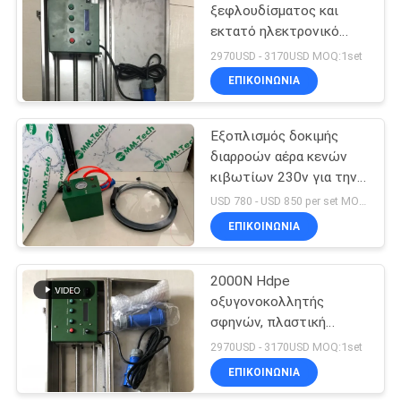
τήξης άκρης
ξεφλουδίσματος και
εκτατό ηλεκτρονικό
86
Tensiometer 50hz
2970USD - 3170USD MOQ:1set
Geomembrane δοκιμής
Μηχανή
ΕΠΙΚΟΙΝΩΝΙΑ
συγκόλλησης
Εξοπλισμός δοκιμής
τήξης υποδοχών
διαρροών αέρα κενών
κιβωτίων 230v για την
ποιότητα συγκόλλησης
USD 780 - USD 850 per set MOQ:1set
δοκιμής
ΕΠΙΚΟΙΝΩΝΙΑ
18
Μηχανή τήξης
2000N Hdpe
οξυγονοκολλητής
σελών
σφηνών, πλαστική
μηχανή συγκόλλησης
2970USD - 3170USD MOQ:1set
Geomembrane
ΕΠΙΚΟΙΝΩΝΙΑ