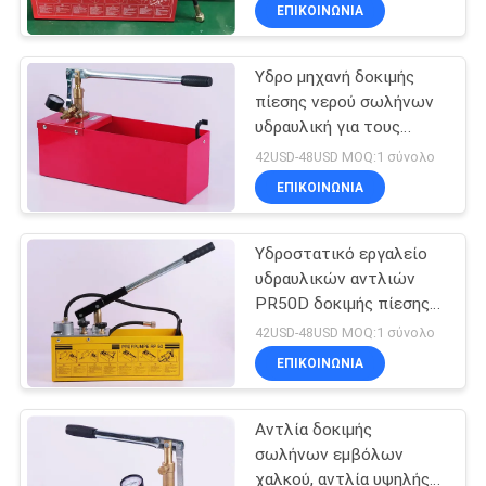
45ml Flov
ΕΠΙΚΟΙΝΩΝΙΑ
σωλήνων
ΈΛΕΓΧΟΣ
Υδρο μηχανή δοκιμής
ΠΟΙΌΤΗΤΑΣ
75
πίεσης νερού σωλήνων
υδραυλική για τους
Μηχανή
ΕΠΙΚΟΙΝΩΝΉΣΤΕ
βιομηχανικούς λέβητες
42USD-48USD MOQ:1 σύνολο
συγκόλλησης
ΜΑΖΊ
ΕΠΙΚΟΙΝΩΝΙΑ
Electrofusion
ΜΑΣ
Υδροστατικό εργαλείο
υδραυλικών αντλιών
ΕΙΔΉΣΕΙΣ
PR50D δοκιμής πίεσης
122
ODM cOem
42USD-48USD MOQ:1 σύνολο
Μηχανή
ΜΠΛΟΓΚ
ΕΠΙΚΟΙΝΩΝΙΑ
συγκόλλησης
Αντλία δοκιμής
ΖΗΤΉΣΤΕ
Geomembrane
σωλήνων εμβόλων
ΠΡΟΣΦΟΡΆ
χαλκού, αντλία υψηλής