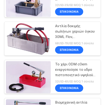
υδροστατική δοκιμής
32USD-35USD MOQ:1 σύνολο
SITEMAP
ΕΠΙΚΟΙΝΩΝΙΑ
102
Μηχανή
Αντλία δοκιμής
PRIVACY
σωλήνων χεριών όγκου
συγκόλλησης
POLICY
30ML Flov,
χειρωνακτική
εξώθησης
68USD-70USD MOQ:1 σύνολο
υδροστατική αντλία
ΕΠΙΚΟΙΝΩΝΙΑ
δοκιμής
Το χέρι ODM cOem
58
ενεργοποίησε το υδρο
Χειρωνακτική
πιστοποιητικό υψηλού
CE αντλιών δοκιμής
32USD-40USD MOQ:1 σύνολο
μηχανή
ΕΠΙΚΟΙΝΩΝΙΑ
συγκόλλησης
Βιομηχανική αντλία