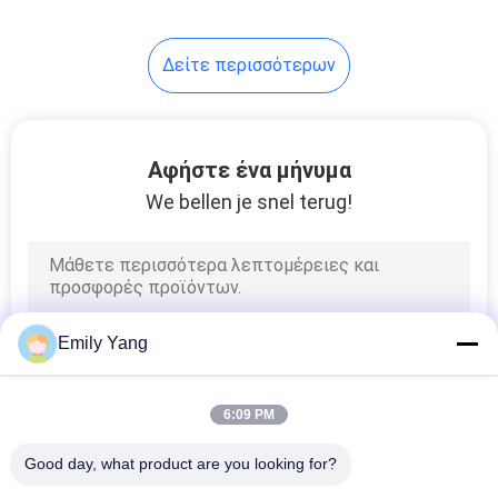
48
Δείτε περισσότερων
Μηχανή
συγκόλλησης
επεξεργασίας
Αφήστε ένα μήνυμα
We bellen je snel terug!
69
Πλαστική μηχανή
Emily Yang
συγκόλλησης
φύλλων
6:09 PM
Good day, what product are you looking for?