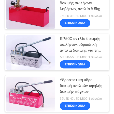
τήξης άκρης
δοκιμής σωλήνων
λεβήτων, αντλία 8.5kgs
86
υψηλής υδρο δοκιμής
35USD-38USD MOQ:1 σύνολο
Μηχανή
ΕΠΙΚΟΙΝΩΝΙΑ
συγκόλλησης
RP50C αντλία δοκιμής
τήξης υποδοχών
σωλήνων, υδραυλική
αντλία δοκιμής για τη
δοκιμή πίεσης
50USD-55USD MOQ:1 σύνολο
ΕΠΙΚΟΙΝΩΝΙΑ
18
Μηχανή τήξης
Υδροστατική υδρο
δοκιμή αντλιών υψηλής
σελών
δοκιμής πάγκων
χειρωνακτική υδραυλική
32USD-40USD MOQ:1 σύνολο
ΕΠΙΚΟΙΝΩΝΙΑ