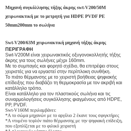
Μηχανή συγκόλλησης τήξης άκρης swt-V200/50M
χειρωνακτική με το μετρητή για HDPE PVDF PE
50mm200mm το σωλήνα
Swt-V200/63M χειρωνακτική μηχανή τήξης άκρης
ΠΕΡΙΓΡΑΦΗ
Swt-V200M είναι χειρωνακτικός οξυγονοκολλητής τήξης
άκρης για τους σωλήνες μέχρι 160mm.
Με το συμπαγές και φορητό σχέδιο, θα επιτρέψει στους
χειριστές για να εργαστεί στην περίπλοκη συνθήκη.
Το πιάτο θέρμανσης με το χειριστή βοήθειας ψηφιακής
επίδειξης που διαβάζει τη θερμοκρασία με τον ακριβή και
κατάλληλο τρόπο.
Είναι κατάλληλο για τον πλαστικούς σωλήνα και τις
συναρμολογήσεις συγκόλλησης φιαγμένους από HDPE,
PP, PVDF.
Swt-V160M περιλαμβάνει:
*A το σώμα μηχανών με το αργίλιο 2 έκανε τους σφιγκτήρες
*A ντυμένο τεφλόν πιάτο θέρμανσης με την ψηφιακή επίδειξη,
που εξοπλίζεται με το φιλικό χειριστή