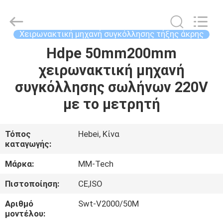
2026
Hebei
Mingmai
Technology
Co.,Ltd.
Χειρωνακτική μηχανή συγκόλλησης τήξης άκρης
All
Rights
Hdpe 50mm200mm
ΣΠΊΤΙ
Reserved.
χειρωνακτική μηχανή
ΠΡΟΪΌΝΤΑ
συγκόλλησης σωλήνων 220V
με το μετρητή
ΣΧΕΤΙΚΆ
ΜΕ
Τόπος
Hebei, Κίνα
καταγωγής:
ΕΜΆΣ
Μάρκα:
MM-Tech
ΕΠΙΣΚΈΨΕΙΣ
Πιστοποίηση:
CE,ISO
ΣΤΟ
Αριθμό
Swt-V2000/50M
ΕΡΓΟΣΤΆΣΙΟ
μοντέλου: