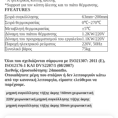
*A ηλεκτρικός κόπτης άλεσης
*Support για τον κόπτη άλεσης και το πιάτο θέρμανσης.
FFEATURES
Σειρά συγκόλλησης
63mm~200mm
Σειρά θερμοκρασίας
0℃~270℃
Μεταβλητή θερμοκρασίας
±5℃
Δύναμη του πιάτου θέρμανσης
1.2KW/220V
Δύναμη του προγραμματισμού του εργαλείου
1.1KW/220V
Παροχή ηλεκτρικού ρεύματος
220V, 50Hz
Συνολικό βάρος
75kg
Όλοι που σχεδιάζονται σύμφωνα με ISO21307: 2011 (Ε),
ISO12176-1 ΚΑΙ DVS2207/1 (08/2007)
Διεθνής εξουσιοδότηση: 24months.
Οποιαδήποτε μέρη που σπάζουν ή δεν λειτουργούν κάτω
από την κανονική λειτουργία, είμαστε ελεύθεροι να
παρέχουμε.
μηχανή συγκόλλησης τήξης άκρης 160mm χειρωνακτική
220V χειρωνακτική μηχανή συγκόλλησης τήξης άκρης
μηχανή συγκόλλησης τήξης άκρης 50mm χειρωνακτική