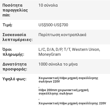
Ποσότητα
10 σύνολα
παραγγελίας
ΈΛΕΓΧΟΣ
min:
ΠΟΙΌΤΗΤΑΣ
Τιμή:
US$500-US$700
ΕΠΙΚΟΙΝΩΝΉΣΤΕ
Συσκευασία
Περίπτωση κοντραπλακέ
λεπτομέρειες:
ΜΑΖΊ
Όροι
L/C, D/A, D/P, T/T, Western Union,
ΜΑΣ
πληρωμής:
MoneyGram
Δυνατότητα
1000 σύνολα το μήνα
ΜΠΛΟΓΚ
προσφοράς:
Υψηλό φως:
Χειρωνακτική Hdpe μηχανή συγκόλλησης
σωλήνων 220V
ΖΗΤΉΣΤΕ
,
Hdpe 200mm χειρωνακτική μηχανή
ΠΡΟΣΦΟΡΆ
συγκόλλησης σωλήνων
,
Χειρωνακτική Hdpe μηχανή συγκόλλησης 220V
SITEMAP