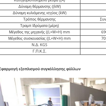
Κατηγοριοποιημένο ρεύμα ((A)
Δύναμη θέρμανσης ((kW)
Δύναμη κυλιόμενης ισχύος (kW)
Τρόπος θέρμανσης
Συν
Τραμπ Ιδρύματα (μέρη)
Μέγεθος της μηχανής ((L×W×H) mm
69
Μέγεθος συσκευασίας ((L×W×H) mm
70
Ν.Δ. KGS
Γ.Π.Κ.Σ.
Εφαρμογή εξοπλισμού συγκόλλησης φύλλων