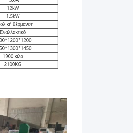
13.6Α
12kW
1.5kW
ολική θέρμανση
Εναλλακτικό
00*1200*1200
50*1300*1450
1900 κιλά
2100KG