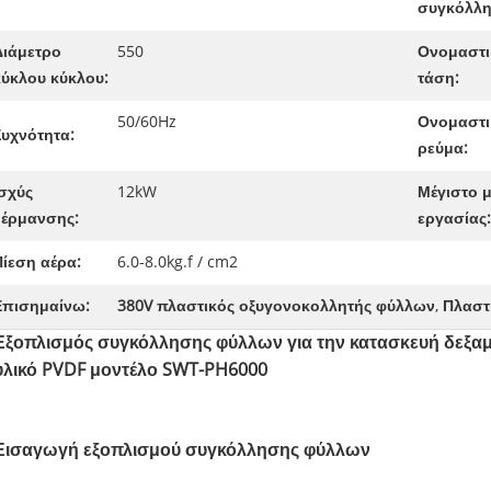
συγκόλλη
Διάμετρο
550
Ονομαστι
κύκλου κύκλου:
τάση:
50/60Hz
Ονομαστι
Συχνότητα:
ρεύμα:
Ισχύς
12kW
Μέγιστο 
θέρμανσης:
εργασίας:
Πίεση αέρα:
6.0-8.0kg.f / cm2
Επισημαίνω:
380V πλαστικός οξυγονοκολλητής φύλλων
,
Πλαστ
Εξοπλισμός συγκόλλησης φύλλων για την κατασκευή δεξα
υλικό PVDF μοντέλο SWT-PH6000
Εισαγωγή εξοπλισμού συγκόλλησης φύλλων