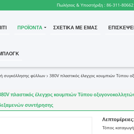
Πωλήσεις & Υποστήριξη :
86-311-80662
ΊΤΙ
ΠΡΟΪΌΝΤΑ
ΣΧΕΤΙΚΆ ΜΕ ΕΜΆΣ
ΕΠΙΣΚΈΨΕ
ΜΠΛΟΓΚ
νή συγκόλλησης φύλλων
380V πλαστικός έλεγχος κουμπιών Τύπου ο
380V πλαστικός έλεγχος κουμπιών Τύπου οξυγονοκολλητών
δεξαμενών συντήρησης
Λεπτομέρειες
Τόπος καταγωγή