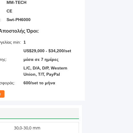
MM-TECH
CE
:
Swt-PH6000
Αποστολής Όροι:
γελίας min:
1
US$29,000 - $34,200/set
σης:
μέσα σε 7 ημέρες
L/C, D/A, D/P, Western
Union, T/T, PayPal
σφοράς:
600/set το μήνα
α
30,0-30,0 mm