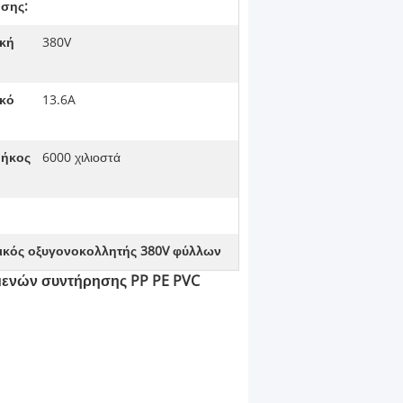
σης:
κή
380V
κό
13.6A
μήκος
6000 χιλιοστά
ικός οξυγονοκολλητής 380V φύλλων
μενών συντήρησης PP PE PVC