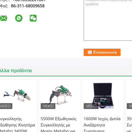
Φαξ:
86-311-68009658
Άλλα προϊόντα
υγκολλητής
5500W Εξωθητικός
1600W Ισχύς Διπλά
35
ξώθησης Κινητήρα
Συγκολλητής με
Ανεξάρτητα
Συ
Metabo 3400W
Μοτέρ Metabo για
Συστήματα
με