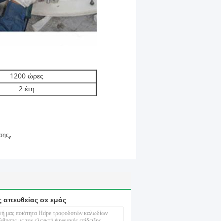
1200 ώρες
2 έτη
,
σης
ς απευθείας σε εμάς