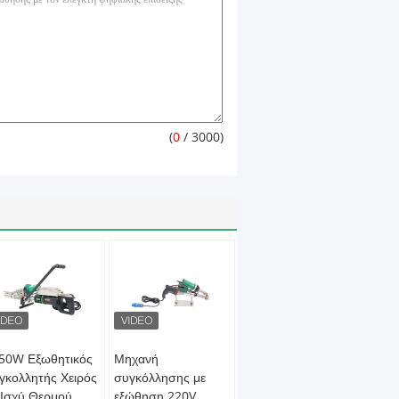
(
0
/ 3000)
50W Εξωθητικός
Μηχανή
γκολλητής Χειρός
συγκόλλησης με
 Ισχύ Θερμού
εξώθηση 220V