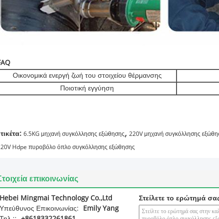
FAQ
Οικονομικά ενεργή ζωή του στοιχείου θέρμανσης
Ποιοτική εγγύηση
,
ετικέτα:
6.5KG μηχανή συγκόλλησης εξώθησης
220V μηχανή συγκόλλησης εξώθη
220V Hdpe πυροβόλο όπλο συγκόλλησης εξώθησης
Στοιχεία επικοινωνίας
Hebei Mingmai Technology Co.,Ltd
Στείλετε το ερώτημά σα
Υπεύθυνος Επικοινωνίας:
Emily Yang
Τηλ.::
+8618332261861