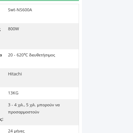
Swt-NS600A
ς
800W
α
20 - 620℃ διευθετήσιμος
Hitachi
13KG
3 - 4 χιλ., 5 χιλ. μπορούν να
προσαρμοστούν
ς:
24 μήνες