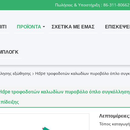
Πωλήσεις & Υποστήριξη :
86-311-80662
ΊΤΙ
ΠΡΟΪΌΝΤΑ
ΣΧΕΤΙΚΆ ΜΕ ΕΜΆΣ
ΕΠΙΣΚΈΨΕ
ΜΠΛΟΓΚ
λλησης εξώθησης
Hdpe τροφοδοτών καλωδίων πυροβόλο όπλο συγκό
Hdpe τροφοδοτών καλωδίων πυροβόλο όπλο συγκόλλησης 
επίδειξης
Λεπτομέρειες
Τόπος καταγωγή