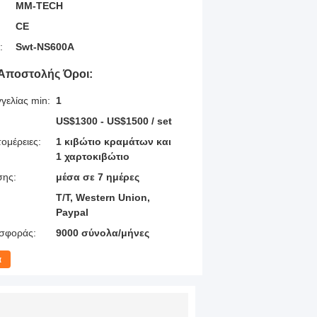
MM-TECH
CE
:
Swt-NS600A
Αποστολής Όροι:
γελίας min:
1
US$1300 - US$1500 / set
ομέρειες:
1 κιβώτιο κραμάτων και
1 χαρτοκιβώτιο
σης:
μέσα σε 7 ημέρες
T/T, Western Union,
Paypal
σφοράς:
9000 σύνολα/μήνες
α