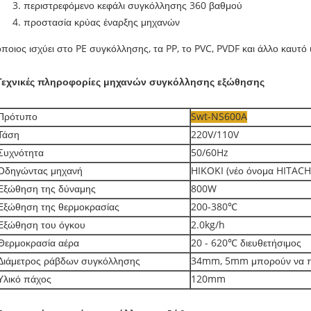
περιστρεφόμενο κεφάλι συγκόλλησης 360 βαθμού
προστασία κρύας έναρξης μηχανών
όποιος ισχύει στο PE συγκόλλησης, τα PP, το PVC, PVDF και άλλο καυτό
Τεχνικές πληροφορίες μηχανών συγκόλλησης εξώθησης
Πρότυπο
Swt-NS600A
Τάση
220V/110V
Συχνότητα
50/60Hz
Οδηγώντας μηχανή
HIKOKI (νέο όνομα HITACH
Εξώθηση της δύναμης
800W
Εξώθηση της θερμοκρασίας
200-380℃
Εξώθηση του όγκου
2.0kg/h
Θερμοκρασία αέρα
20 - 620℃ διευθετήσιμος
Διάμετρος ράβδων συγκόλλησης
34mm, 5mm μπορούν να 
Υλικό πάχος
120mm