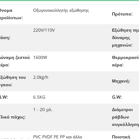
Όνομα
Οξυγονοκολλητής εξώθησης
Πρότυπο:
προϊόντων:
220V/110V
Εξώθηση τη
Τάση:
δύναμης
μηχανών:
Δύναμη ζεστού
1600W
Θερμοκρασί
αέρα:
αέρα:
Εξώθηση του
2.0kg/h
Μηχανή:
όγκου:
N.W:
6.5KG
G.W:
1 - 20 χιλ.
Διάμετροι
Υλικό πάχος:
ράβδων
συγκόλληση
PVC PVDF PE PP και άλλο
Ποιοτική