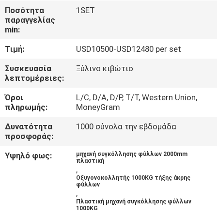
Ποσότητα
1SET
παραγγελίας
ΈΛΕΓΧΟΣ
min:
ΠΟΙΌΤΗΤΑΣ
Τιμή:
USD10500-USD12480 per set
ΕΠΙΚΟΙΝΩΝΉΣΤΕ
Συσκευασία
Ξύλινο κιβώτιο
λεπτομέρειες:
ΜΑΖΊ
Όροι
L/C, D/A, D/P, T/T, Western Union,
ΜΑΣ
πληρωμής:
MoneyGram
Δυνατότητα
1000 σύνολα την εβδομάδα
ΜΠΛΟΓΚ
προσφοράς:
Υψηλό φως:
μηχανή συγκόλλησης φύλλων 2000mm
πλαστική
ΖΗΤΉΣΤΕ
,
Οξυγονοκολλητής 1000KG τήξης άκρης
ΠΡΟΣΦΟΡΆ
φύλλων
,
Πλαστική μηχανή συγκόλλησης φύλλων
1000KG
SITEMAP