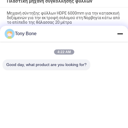
Πλαστική μηχανή συγκόλλησης φύλλων
Μηχανή σύντηξης φύλλων HDPE 6000mm για την κατασκευή
δεξαμενών για την εκτροφή σολομού στη Νορβηγία κάτω από
το επίπεδο της θάλασσας 20 μέτρα
Tony Bone
Η μηχανή συγκόλλησης HDPE 3M χρησιμοποιείται στη
μεγαλύτερη εργοστάσιο της Γαλλίας
Ζυθοποιείς βυθού από φύλλα PP πάχους 30 mm για την
4:22 AM
κατασκευή πυροσβεστικών οχημάτων και οχημάτων
έκτακτης ανάγκης
Good day, what product are you looking for?
Λαϊκή κατηγορία
Όλα
Υδραυλική Μηχανή 
HDPE Μηχανή 
Συγκόλλησης Τήξης 
Συγκόλλησης Τήξης 
Άκρης
Άκρης Σωλήνων
Μηχανή 
Μηχανή 
Συγκόλλησης 
Συγκόλλησης 
Electrofusion
Geomembrane
Μηχανή 
Χειρωνακτική 