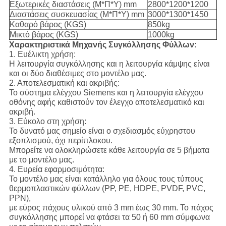
Εξωτερικές διαστάσεις (Μ*Π*Υ) mm
2800*1200*1200
Διαστάσεις συσκευασίας (Μ*Π*Υ) mm
3000*1300*1450
Καθαρό βάρος (KGS)
850kg
Μικτό βάρος (KGS)
1000kg
Χαρακτηριστικά Μηχανής Συγκόλλησης Φύλλων:
1. Ευέλικτη χρήση:
Η λειτουργία συγκόλλησης και η λειτουργία κάμψης είναι
και οι δύο διαθέσιμες στο μοντέλο μας.
2. Αποτελεσματική και ακριβής:
Το σύστημα ελέγχου Siemens και η λειτουργία ελέγχου
οθόνης αφής καθιστούν τον έλεγχο αποτελεσματικό και
ακριβή.
3. Εύκολο στη χρήση:
Το δυνατό μας σημείο είναι ο σχεδιασμός εύχρηστου
εξοπλισμού, όχι περίπλοκου.
Μπορείτε να ολοκληρώσετε κάθε λειτουργία σε 5 βήματα
με το μοντέλο μας.
4. Ευρεία εφαρμοσιμότητα:
Το μοντέλο μας είναι κατάλληλο για όλους τους τύπους
θερμοπλαστικών φύλλων (PP, PE, HDPE, PVDF, PVC,
PPN),
με εύρος πάχους υλικού από 3 mm έως 30 mm. Το πάχος
συγκόλλησης μπορεί να φτάσει τα 50 ή 60 mm σύμφωνα