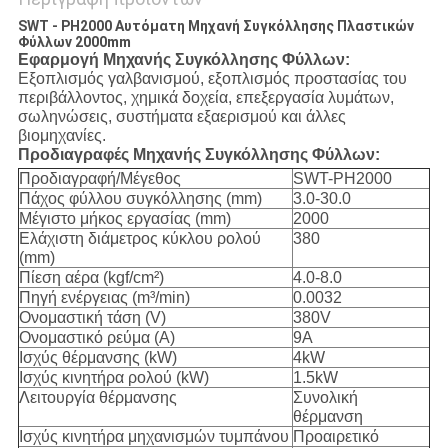
SWT - PH2000 Αυτόματη Μηχανή Συγκόλλησης Πλαστικών
Φύλλων 2000mm
Εφαρμογή Μηχανής Συγκόλλησης Φύλλων:
Εξοπλισμός γαλβανισμού, εξοπλισμός προστασίας του
περιβάλλοντος, χημικά δοχεία, επεξεργασία λυμάτων,
σωληνώσεις, συστήματα εξαερισμού και άλλες
βιομηχανίες.
Προδιαγραφές Μηχανής Συγκόλλησης Φύλλων:
Προδιαγραφή/Μέγεθος
SWT-PH2000
Πάχος φύλλου συγκόλλησης (mm)
3.0-30.0
Μέγιστο μήκος εργασίας (mm)
2000
Ελάχιστη διάμετρος κύκλου ρολού
380
(mm)
Πίεση αέρα (kgf/cm²)
4.0-8.0
Πηγή ενέργειας (m³/min)
0.0032
Ονομαστική τάση (V)
380V
Ονομαστικό ρεύμα (A)
9A
Ισχύς θέρμανσης (kW)
4kW
Ισχύς κινητήρα ρολού (kW)
1.5kW
Λειτουργία θέρμανσης
Συνολική
θέρμανση
Ισχύς κινητήρα μηχανισμών τυμπάνου
Προαιρετικό