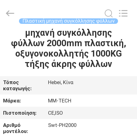
2026
Hebei
Mingmai
Technology
Co.,Ltd.
Πλαστική μηχανή συγκόλλησης φύλλων
All
Rights
μηχανή συγκόλλησης
ΣΠΊΤΙ
Reserved.
φύλλων 2000mm πλαστική,
ΠΡΟΪΌΝΤΑ
οξυγονοκολλητής 1000KG
τήξης άκρης φύλλων
ΣΧΕΤΙΚΆ
ΜΕ
Τόπος
Hebei, Κίνα
καταγωγής:
ΕΜΆΣ
Μάρκα:
MM-TECH
ΕΠΙΣΚΈΨΕΙΣ
Πιστοποίηση:
CE,ISO
ΣΤΟ
Αριθμό
Swt-PH2000
ΕΡΓΟΣΤΆΣΙΟ
μοντέλου: