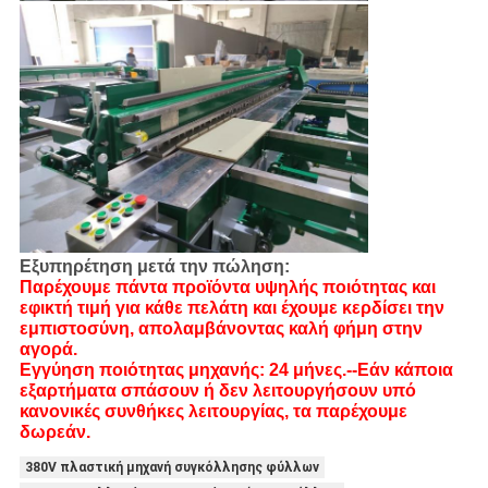
Εξυπηρέτηση μετά την πώληση:
Παρέχουμε πάντα προϊόντα υψηλής ποιότητας και
εφικτή τιμή για κάθε πελάτη και έχουμε κερδίσει την
εμπιστοσύνη, απολαμβάνοντας καλή φήμη στην
αγορά.
Εγγύηση ποιότητας μηχανής: 24 μήνες.--Εάν κάποια
εξαρτήματα σπάσουν ή δεν λειτουργήσουν υπό
κανονικές συνθήκες λειτουργίας, τα παρέχουμε
δωρεάν.
380V πλαστική μηχανή συγκόλλησης φύλλων