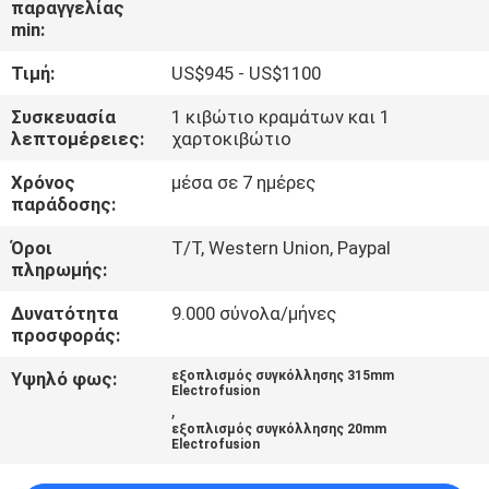
παραγγελίας
min:
ΈΛΕΓΧΟΣ
Τιμή:
US$945 - US$1100
ΠΟΙΌΤΗΤΑΣ
Συσκευασία
1 κιβώτιο κραμάτων και 1
λεπτομέρειες:
χαρτοκιβώτιο
ΕΠΙΚΟΙΝΩΝΉΣΤΕ
Χρόνος
μέσα σε 7 ημέρες
ΜΑΖΊ
παράδοσης:
ΜΑΣ
Όροι
T/T, Western Union, Paypal
πληρωμής:
ΜΠΛΟΓΚ
Δυνατότητα
9.000 σύνολα/μήνες
προσφοράς:
ΖΗΤΉΣΤΕ
Υψηλό φως:
εξοπλισμός συγκόλλησης 315mm
Electrofusion
ΠΡΟΣΦΟΡΆ
,
εξοπλισμός συγκόλλησης 20mm
Electrofusion
SITEMAP