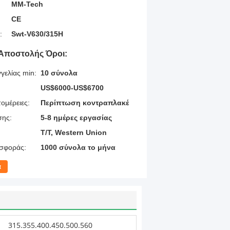
MM-Tech
CE
:
Swt-V630/315H
Αποστολής Όροι:
γελίας min:
10 σύνολα
US$6000-US$6700
ομέρειες:
Περίπτωση κοντραπλακέ
σης:
5-8 ημέρες εργασίας
T/T, Western Union
σφοράς:
1000 σύνολα το μήνα
α
315.355.400.450.500.560