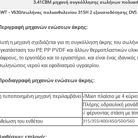
3.41CBM μηχανή συγκόλλησης σωλήνων πολυαιθ
SWT - V630/σωλήνας πολυαιθυλενίου 315H 2 εξουσιοδότησης DVS
Περιγραφή μηχανών ενώσεων άκρης:
Αυτή η μηχανή σχεδιάζεται για τη συγκόλληση άκρης του σωλήν
εγκατάσταση του PE PP PVDF και άλλων θερμοπλαστικών υλικών
τάφρους, το εργοτάξιο και το εργαστήριο, και είναι ένας ιδανικό
σωληνώσεις νερού και εφοδιασμού υγραερίου.
Προδιαγραφή μηχανών ενώσεων άκρης:
η τυποποιημένη μηχανή περιλαμβάνει
√Main πλαίσιο με 4 κύρι
Πλήρης υδραυλική μονά
√ φέρνοντας στάση με tr
Μείωση του ενθέτου
315/355/400/450/500/560
Διαθέσιμες επιλογές: