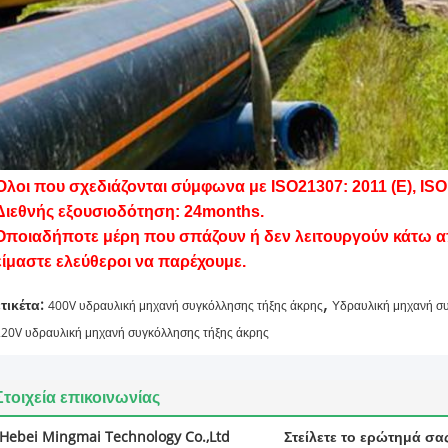
Όλοι που σχεδιάζονται σύμφωνα με ISO21307: 2011 (Ε), ISO
Διεθνής εξουσιοδότηση: 24months.
Οποιαδήποτε μέρη που σπάζουν ή δεν λειτουργούν κάτω απ
είμαστε ελεύθεροι να παρέχουμε.
,
ετικέτα:
400V υδραυλική μηχανή συγκόλλησης τήξης άκρης
Υδραυλική μηχανή σ
220V υδραυλική μηχανή συγκόλλησης τήξης άκρης
Στοιχεία επικοινωνίας
Hebei Mingmai Technology Co.,Ltd
Στείλετε το ερώτημά σα