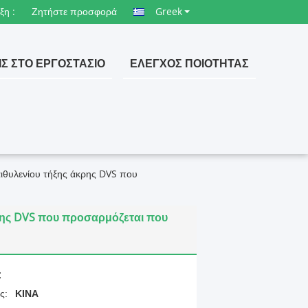
ξη :
Ζητήστε προσφορά
Greek
ΙΣ ΣΤΟ ΕΡΓΟΣΤΆΣΙΟ
ΈΛΕΓΧΟΣ ΠΟΙΌΤΗΤΑΣ
θυλενίου τήξης άκρης DVS που
ης DVS που προσαρμόζεται που
:
ς:
ΚΙΝΑ