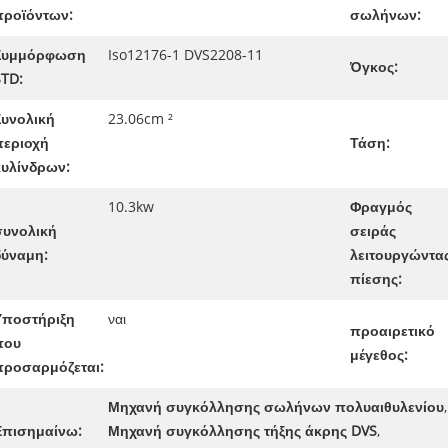
προϊόντων:
σωλήνων:
Συμμόρφωση
Iso12176-1 DVS2208-11
Όγκος:
STD:
Συνολική
23.06cm ²
περιοχή
Τάση:
κυλίνδρων:
10.3kw
Φραγμός
συνολική
σειράς
δύναμη:
λειτουργώντα
πίεσης:
Υποστήριξη
ναι
προαιρετικό
που
μέγεθος:
προσαρμόζεται:
Μηχανή συγκόλλησης σωλήνων πολυαιθυλενίου
,
Επισημαίνω:
Μηχανή συγκόλλησης τήξης άκρης DVS
,