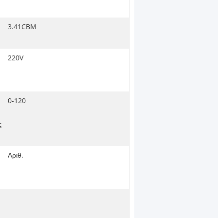
3.41CBM
220V
0-120
ς
Αριθ.