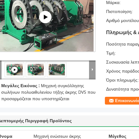
Μάρκα:
Πιστοποίηση:
Αριθμό μοντέλου
Πληρωμής & 
Ποσότητα παραγ
Τιμή:
Συσκευασία λεπτ
Χρόνος παράδο
Όροι πληρωμής:
Μεγάλες Εικόνας :
Μηχανή συγκόλλησης
Δυνατότητα προ
σωλήνων πολυαιθυλενίου τήξης άκρης DVS που
προσαρμόζεται που υποστηρίζεται
Επικοινωνί
Λεπτομερής Περιγραφή Προϊόντος
Όνομα
Μηχανή ενώσεων άκρης
Μέγεθος