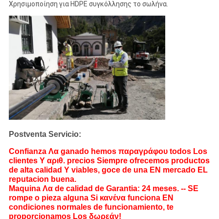
Χρησιμοποίηση για HDPE συγκόλλησης το σωλήνα.
Postventa Servicio:
Confianza Λα ganado hemos παραγράφου todos Los
clientes Υ αριθ. precios Siempre ofrecemos productos
de alta calidad Υ viables, goce de una EN mercado EL
reputacion buena.
Maquina Λα de calidad de Garantia: 24 meses. -- SE
rompe ο pieza alguna Si κανένα funciona EN
condiciones normales de funcionamiento, te
proporcionamos Los δωρεάν!