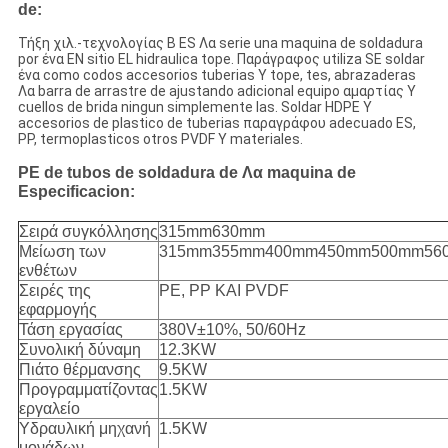
de:
Τήξη χιλ.-τεχνολογίας Β ES Λα serie una maquina de soldadura
por ένα EN sitio EL hidraulica tope. Παράγραφος utiliza SE soldar
ένα como codos accesorios tuberias Υ tope, tes, abrazaderas
Λα barra de arrastre de ajustando adicional equipo αμαρτίας Υ
cuellos de brida ningun simplemente las. Soldar HDPE Υ
accesorios de plastico de tuberias παραγράφου adecuado ES,
PP, termoplasticos otros PVDF Υ materiales.
PE de tubos de soldadura de Λα maquina de
Especificacion:
Σειρά συγκόλλησης
315mm630mm
Μείωση των
315mm355mm400mm450mm500mm56
ενθέτων
Σειρές της
PE, PP ΚΑΙ PVDF
εφαρμογής
Τάση εργασίας
380V±10%, 50/60Hz
Συνολική δύναμη
12.3KW
Πιάτο θέρμανσης
9.5KW
Προγραμματίζοντας
1.5KW
εργαλείο
Υδραυλική μηχανή
1.5KW
μονάδων