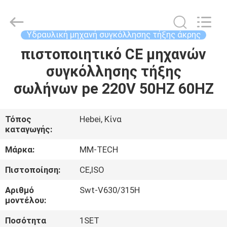
2026
Hebei
Mingmai
Technology
Co.,Ltd.
Υδραυλική μηχανή συγκόλλησης τήξης άκρης
All
Rights
πιστοποιητικό CE μηχανών
ΣΠΊΤΙ
Reserved.
συγκόλλησης τήξης
ΠΡΟΪΌΝΤΑ
σωλήνων pe 220V 50HZ 60HZ
ΣΧΕΤΙΚΆ
Τόπος
Hebei, Κίνα
καταγωγής:
ΜΕ
ΕΜΆΣ
Μάρκα:
MM-TECH
Πιστοποίηση:
CE,ISO
ΕΠΙΣΚΈΨΕΙΣ
Αριθμό
Swt-V630/315H
ΣΤΟ
μοντέλου:
ΕΡΓΟΣΤΆΣΙΟ
Ποσότητα
1SET