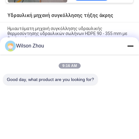
Υδραυλική μηχανή συγκόλλησης τήξης άκρης
Ημιαυτόματη μηχανή συγκόλλησης υδραυλικής
θερμοσύντησης υδραυλικών σωλήνων HDPE 90 - 355 mm με
2ετή εγγύηση
Wilson Zhou
CX1600S BL 1600W Μηχανή ένωσης θερμού αέρα χωρίς
βούρτσα
9:16 AM
SWT - V250 / 90H Αυτόματη Μηχανή Θερμοσυγκόλλησης
Σωλήνων PE με Αρχή Σύγκλισης Άκρων
Good day, what product are you looking for?
Λαϊκή κατηγορία
Όλα
Υδραυλική Μηχανή 
HDPE Μηχανή 
Συγκόλλησης Τήξης 
Συγκόλλησης Τήξης 
Άκρης
Άκρης Σωλήνων
Μηχανή 
Μηχανή 
Συγκόλλησης 
Συγκόλλησης 