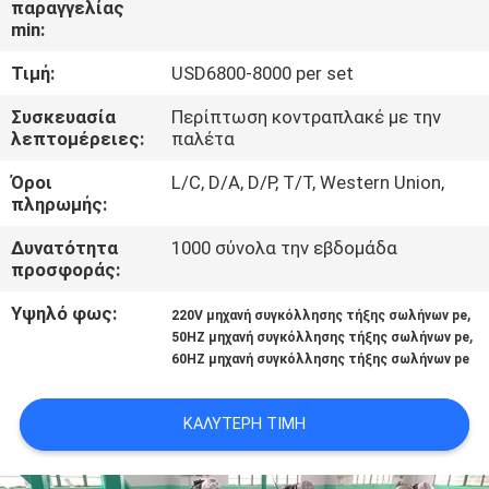
παραγγελίας
min:
ΈΛΕΓΧΟΣ
Τιμή:
USD6800-8000 per set
ΠΟΙΌΤΗΤΑΣ
Συσκευασία
Περίπτωση κοντραπλακέ με την
λεπτομέρειες:
παλέτα
ΕΠΙΚΟΙΝΩΝΉΣΤΕ
Όροι
L/C, D/A, D/P, T/T, Western Union,
ΜΑΖΊ
πληρωμής:
ΜΑΣ
Δυνατότητα
1000 σύνολα την εβδομάδα
προσφοράς:
ΜΠΛΟΓΚ
Υψηλό φως:
,
220V μηχανή συγκόλλησης τήξης σωλήνων pe
,
50HZ μηχανή συγκόλλησης τήξης σωλήνων pe
60HZ μηχανή συγκόλλησης τήξης σωλήνων pe
ΖΗΤΉΣΤΕ
ΠΡΟΣΦΟΡΆ
ΚΑΛΎΤΕΡΗ ΤΙΜΉ
SITEMAP