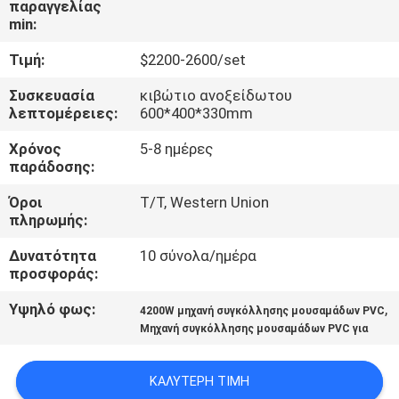
παραγγελίας
min:
ΈΛΕΓΧΟΣ
Τιμή:
$2200-2600/set
ΠΟΙΌΤΗΤΑΣ
Συσκευασία
κιβώτιο ανοξείδωτου
λεπτομέρειες:
600*400*330mm
ΕΠΙΚΟΙΝΩΝΉΣΤΕ
Χρόνος
5-8 ημέρες
ΜΑΖΊ
παράδοσης:
ΜΑΣ
Όροι
T/T, Western Union
πληρωμής:
ΜΠΛΟΓΚ
Δυνατότητα
10 σύνολα/ημέρα
προσφοράς:
ΖΗΤΉΣΤΕ
Υψηλό φως:
,
4200W μηχανή συγκόλλησης μουσαμάδων PVC
ΠΡΟΣΦΟΡΆ
Μηχανή συγκόλλησης μουσαμάδων PVC για
ΚΑΛΎΤΕΡΗ ΤΙΜΉ
SITEMAP