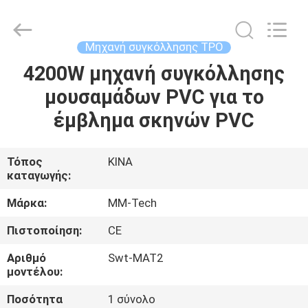
2026
Hebei
Mingmai
Technology
Co.,Ltd.
Μηχανή συγκόλλησης TPO
All
Rights
4200W μηχανή συγκόλλησης
ΣΠΊΤΙ
Reserved.
μουσαμάδων PVC για το
ΠΡΟΪΌΝΤΑ
έμβλημα σκηνών PVC
ΣΧΕΤΙΚΆ
Τόπος
ΚΙΝΑ
καταγωγής:
ΜΕ
ΕΜΆΣ
Μάρκα:
MM-Tech
Πιστοποίηση:
CE
ΕΠΙΣΚΈΨΕΙΣ
Αριθμό
Swt-MAT2
ΣΤΟ
μοντέλου:
ΕΡΓΟΣΤΆΣΙΟ
Ποσότητα
1 σύνολο