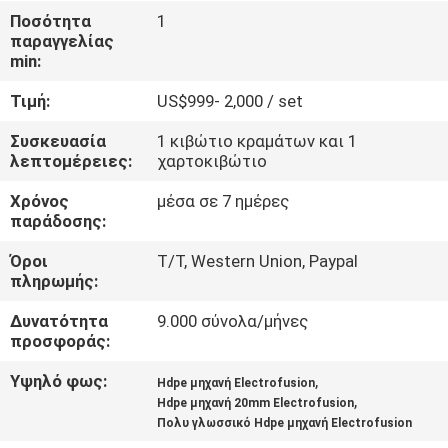
Ποσότητα
1
παραγγελίας
ΈΛΕΓΧΟΣ
min:
ΠΟΙΌΤΗΤΑΣ
Τιμή:
US$999- 2,000 / set
ΕΠΙΚΟΙΝΩΝΉΣΤΕ
Συσκευασία
1 κιβώτιο κραμάτων και 1
λεπτομέρειες:
χαρτοκιβώτιο
ΜΑΖΊ
Χρόνος
μέσα σε 7 ημέρες
ΜΑΣ
παράδοσης:
Όροι
T/T, Western Union, Paypal
ΜΠΛΟΓΚ
πληρωμής:
Δυνατότητα
9.000 σύνολα/μήνες
ΖΗΤΉΣΤΕ
προσφοράς:
ΠΡΟΣΦΟΡΆ
Υψηλό φως:
,
Hdpe μηχανή Electrofusion
,
Hdpe μηχανή 20mm Electrofusion
Πολυ γλωσσικό Hdpe μηχανή Electrofusion
SITEMAP