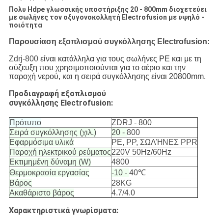
Πολυ Hdpe γλωσσικής υποστήριξης 20 - 800mm διοχετεύει
με σωλήνες τον οξυγονοκολλητή Electrofusion με υψηλό -
ποιότητα
Παρουσίαση εξοπλισμού συγκόλλησης Electrofusion:
Zdrj-800
 είναι κατάλληλα για τους σωλήνες PE και με τη 
σύζευξη που χρησιμοποιούνται για το αέριο και την 
παροχή νερού, και η σειρά συγκόλλησης είναι 20800mm.
Προδιαγραφή εξοπλισμού
συγκόλλησης Electrofusion:
Πρότυπο
ZDRJ - 800
Σειρά συγκόλλησης (χιλ.)
20 -
800
Εφαρμόσιμα υλικά
PE, PP, ΣΩΛΉΝΕΣ PPR
Παροχή ηλεκτρικού ρεύματος
220V 50Hz/60Hz
Εκτιμημένη δύναμη (W)
4800
Θερμοκρασία εργασίας
-10 -
40℃
Βάρος
28KG
Ακαθάριστο βάρος
4.7/4.0
Χαρακτηριστικά γνωρίσματα: