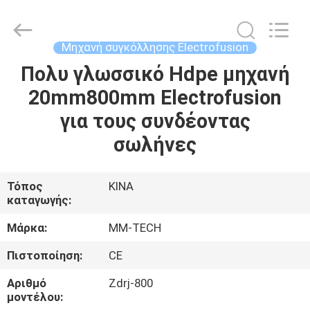
2026
Hebei
Mingmai
Technology
Co.,Ltd.
Μηχανή συγκόλλησης Electrofusion
All
Rights
Πολυ γλωσσικό Hdpe μηχανή
ΣΠΊΤΙ
Reserved.
20mm800mm Electrofusion
ΠΡΟΪΌΝΤΑ
για τους συνδέοντας
σωλήνες
ΣΧΕΤΙΚΆ
ΜΕ
Τόπος
ΚΙΝΑ
καταγωγής:
ΕΜΆΣ
Μάρκα:
MM-TECH
ΕΠΙΣΚΈΨΕΙΣ
Πιστοποίηση:
CE
ΣΤΟ
Αριθμό
Zdrj-800
ΕΡΓΟΣΤΆΣΙΟ
μοντέλου: