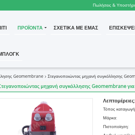
Πωλήσεις & Υποστήρι
ΊΤΙ
ΠΡΟΪΌΝΤΑ
ΣΧΕΤΙΚΆ ΜΕ ΕΜΆΣ
ΕΠΙΣΚΈΨΕ
ΜΠΛΟΓΚ
λλησης Geomembrane
Στεγανοποιώντας μηχανή συγκόλλησης Ge
Στεγανοποιώντας μηχανή συγκόλλησης Geomembrane γι
Λεπτομέρειες
Τόπος καταγωγή
Μάρκα:
Πιστοποίηση: