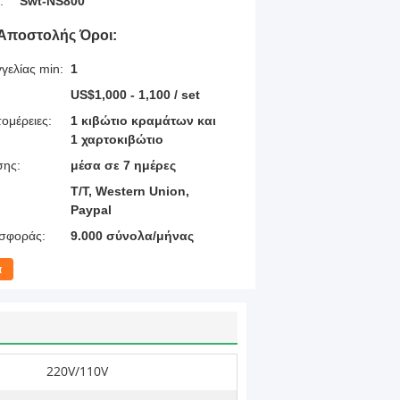
:
Swt-NS800
Αποστολής Όροι:
γελίας min:
1
US$1,000 - 1,100 / set
ομέρειες:
1 κιβώτιο κραμάτων και
1 χαρτοκιβώτιο
σης:
μέσα σε 7 ημέρες
T/T, Western Union,
Paypal
σφοράς:
9.000 σύνολα/μήνας
α
220V/110V