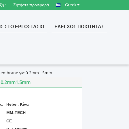
ξη :
Ζητήστε προσφορά
Greek
ΙΣ ΣΤΟ ΕΡΓΟΣΤΆΣΙΟ
ΈΛΕΓΧΟΣ ΠΟΙΌΤΗΤΑΣ
omembrane για 0.2mm1.5mm
α 0.2mm1.5mm
:
ς:
Hebei, Κίνα
MM-TECH
CE