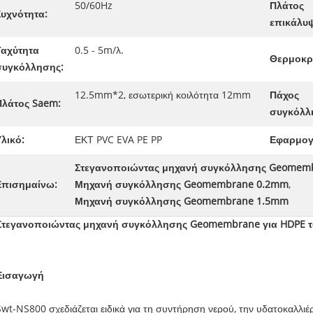
50/60Hz
Πλάτος
Συχνότητα:
επικάλυ
Ταχύτητα
0.5 - 5m/λ.
Θερμοκρ
συγκόλλησης:
12.5mm*2, εσωτερική κοιλότητα 12mm
Πάχος
Πλάτος Saem:
συγκόλλ
λικό:
ΕΚΤ PVC EVA PE PP
Εφαρμογ
Στεγανοποιώντας μηχανή συγκόλλησης Geomem
Επισημαίνω:
Μηχανή συγκόλλησης Geomembrane 0.2mm
,
Μηχανή συγκόλλησης Geomembrane 1.5mm
Στεγανοποιώντας μηχανή συγκόλλησης Geomembrane για HDPE το πά
Εισαγωγή
Swt-NS800 σχεδιάζεται ειδικά για τη συντήρηση νερού, την υδατοκαλλιέ