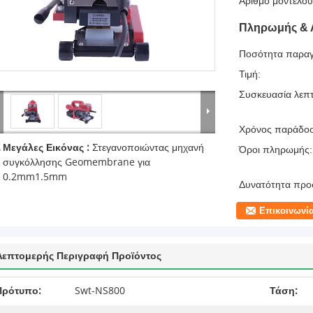
Αριθμό μοντέλου
Πληρωμής & 
Ποσότητα παραγ
Τιμή:
Συσκευασία λεπτ
Χρόνος παράδο
Μεγάλες Εικόνας :
Στεγανοποιώντας μηχανή
Όροι πληρωμής:
συγκόλλησης Geomembrane για
0.2mm1.5mm
Δυνατότητα προ
Επικοινωνί
Λεπτομερής Περιγραφή Προϊόντος
Πρότυπο:
Swt-NS800
Τάση: