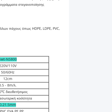
 προγράμματα στεγανοποίησης
τάλλων πάχους όπως HDPE, LDPE, PVC,
Swt-NS800
220V/110V
50/60Hz
12cm
0.5 - 8m/λ.
0℃ διευθετήσιμος
σωτερική κοιλότητα
0.21.5mm
PVC EVA PE PP