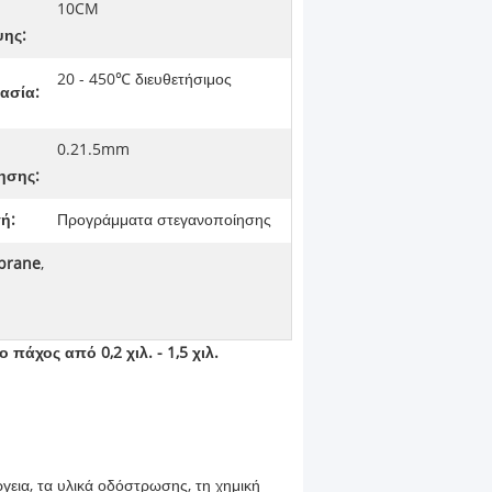
10CM
ψης:
20 - 450℃ διευθετήσιμος
ασία:
0.21.5mm
ησης:
ή:
Προγράμματα στεγανοποίησης
brane
,
χος από 0,2 χιλ. - 1,5 χιλ.
ργεια, τα υλικά οδόστρωσης, τη χημική