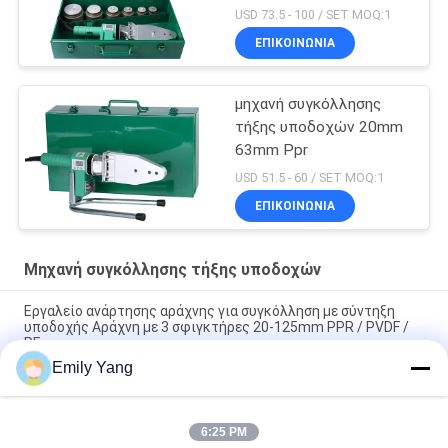
USD 73.5 - 100 / SET MOQ:1
ΕΠΙΚΟΙΝΩΝΙΑ
μηχανή συγκόλλησης
τήξης υποδοχών 20mm
63mm Ppr
USD 51.5 - 60 / SET MOQ:1
ΕΠΙΚΟΙΝΩΝΙΑ
Μηχανή συγκόλλησης τήξης υποδοχών
Εργαλείο ανάρτησης αράχνης για συγκόλληση με σύντηξη
υποδοχής Αράχνη με 3 σφιγκτήρες 20-125mm PPR / PVDF /
PE
Emily Yang
Εργαλείο ανάρτησης για σωλήνες PPR / PVDF / PE Spider 20-
125mm για συγκόλληση με θερμοϋδραυλική σύνδεση
6:25 PM
Εργαλείο ανάρτησης 20-63mm PPR PVDF PE SST-63 για