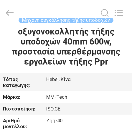
2026
Hebei
Mingmai
Technology
Co.,Ltd.
Μηχανή συγκόλλησης τήξης υποδοχών
All
Rights
οξυγονοκολλητής τήξης
ΣΠΊΤΙ
Reserved.
υποδοχών 40mm 600w,
ΠΡΟΪΌΝΤΑ
προστασία υπερθέρμανσης
εργαλείων τήξης Ppr
ΣΧΕΤΙΚΆ
ΜΕ
Τόπος
Hebei, Κίνα
καταγωγής:
ΕΜΆΣ
Μάρκα:
MM-Tech
ΕΠΙΣΚΈΨΕΙΣ
Πιστοποίηση:
ISO,CE
ΣΤΟ
Αριθμό
Zrjq-40
ΕΡΓΟΣΤΆΣΙΟ
μοντέλου: