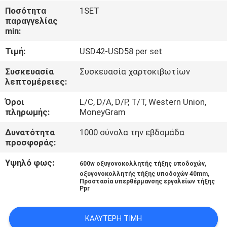
Ποσότητα
1SET
παραγγελίας
ΈΛΕΓΧΟΣ
min:
ΠΟΙΌΤΗΤΑΣ
Τιμή:
USD42-USD58 per set
ΕΠΙΚΟΙΝΩΝΉΣΤΕ
Συσκευασία
Συσκευασία χαρτοκιβωτίων
λεπτομέρειες:
ΜΑΖΊ
Όροι
L/C, D/A, D/P, T/T, Western Union,
ΜΑΣ
πληρωμής:
MoneyGram
Δυνατότητα
1000 σύνολα την εβδομάδα
ΜΠΛΟΓΚ
προσφοράς:
Υψηλό φως:
,
600w οξυγονοκολλητής τήξης υποδοχών
ΖΗΤΉΣΤΕ
,
οξυγονοκολλητής τήξης υποδοχών 40mm
Προστασία υπερθέρμανσης εργαλείων τήξης
ΠΡΟΣΦΟΡΆ
Ppr
ΚΑΛΎΤΕΡΗ ΤΙΜΉ
SITEMAP