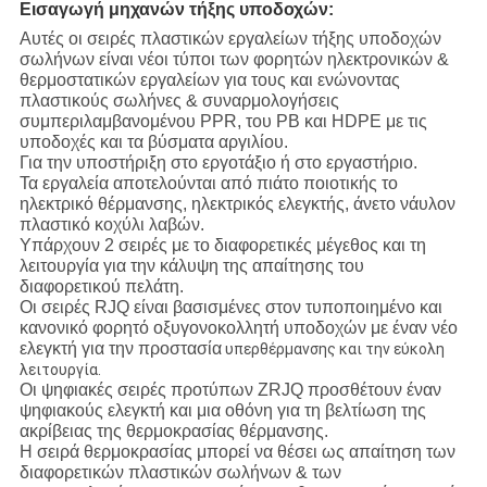
Εισαγωγή
μηχανών τήξης υποδοχών
:
Αυτές οι σειρές πλαστικών εργαλείων τήξης υποδοχών
σωλήνων είναι νέοι τύποι των φορητών ηλεκτρονικών &
θερμοστατικών εργαλείων για
τους και ενώνοντας
πλαστικούς σωλήνες & συναρμολογήσεις
συμπεριλαμβανομένου PPR, του PB και HDPE με τις
υποδοχές και τα βύσματα αργιλίου.
Για την υποστήριξη στο εργοτάξιο ή στο εργαστήριο.
Τα εργαλεία αποτελούνται από πιάτο ποιοτικής το
ηλεκτρικό θέρμανσης, ηλεκτρικός ελεγκτής, άνετο νάυλον
πλαστικό κοχύλι λαβών.
Υπάρχουν 2 σειρές με το διαφορετικές μέγεθος και τη
λειτουργία για την κάλυψη της απαίτησης του
διαφορετικού πελάτη.
Οι σειρές RJQ είναι βασισμένες στον τυποποιημένο και
κανονικό φορητό οξυγονοκολλητή υποδοχών με έναν νέο
ελεγκτή για την προστασία
υπερθέρμανσης και την εύκολη
λειτουργία.
Οι ψηφιακές σειρές προτύπων ZRJQ προσθέτουν έναν
ψηφιακούς ελεγκτή και μια οθόνη για τη βελτίωση της
ακρίβειας της θερμοκρασίας θέρμανσης.
Η σειρά θερμοκρασίας μπορεί να θέσει ως απαίτηση των
διαφορετικών πλαστικών σωλήνων & των