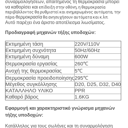
συναρμολογήσεων, απαιτημένος τη θερμοκρασία μπορεί
να καθορίσει και
επίδειξη στην οθόνη, η θερμοκρασία
περιβάλλοντος θα ρυθμιστεί και ενημερωμένος αυτόματα, την
θερμοκρασία
πέρα-
θα ανησυχήσουν αυτόματα και κ.λπ.
Αυτό παρέχει ένα άριστο αποτέλεσμα λιωσίματος.
Προδιαγραφή μηχανών τήξης υποδοχών:
Εκτιμημένη τάση
220V/110V
Εκτιμημένη συχνότητα
50Hz/60Hz
Εκτιμημένη δύναμη
600W
Θερμοκρασία εργασίας
260℃
Ανοχή της θερμοκρασίας
5℃
Θερμοκρασία προειδοποίησης
295℃
Μέγεθος συγκόλλησης
D20, D25, D32, D40
ΚΑΤΑΛΛΗΛΟ ΥΛΙΚΟ
PPR
Καθαρό βάρος
1.6KG
Εφαρμογή και χαρακτηριστικό γνώρισμα
μηχανών
τήξης υποδοχών
:
Κατάλληλος για τους σωλήνες και τη συναρμολόγηση