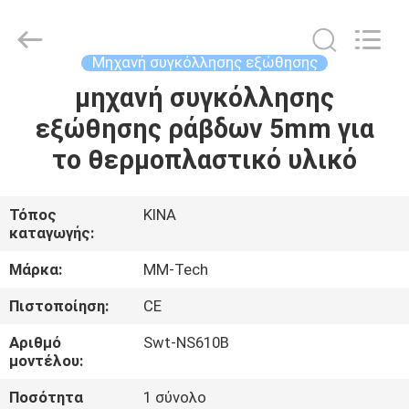
2026
Hebei
Mingmai
Technology
Co.,Ltd.
Μηχανή συγκόλλησης εξώθησης
All
Rights
μηχανή συγκόλλησης
ΣΠΊΤΙ
Reserved.
εξώθησης ράβδων 5mm για
ΠΡΟΪΌΝΤΑ
το θερμοπλαστικό υλικό
ΣΧΕΤΙΚΆ
Τόπος
ΚΙΝΑ
καταγωγής:
ΜΕ
ΕΜΆΣ
Μάρκα:
MM-Tech
Πιστοποίηση:
CE
ΕΠΙΣΚΈΨΕΙΣ
Αριθμό
Swt-NS610B
ΣΤΟ
μοντέλου:
ΕΡΓΟΣΤΆΣΙΟ
Ποσότητα
1 σύνολο