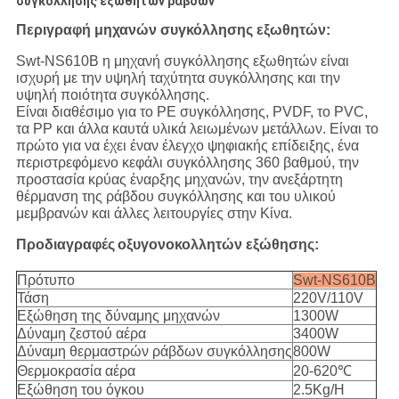
συγκόλλησης εξωθητών ράβδων
Περιγραφή μηχανών συγκόλλησης εξωθητών:
Swt-NS610B η μηχανή συγκόλλησης εξωθητών είναι
ισχυρή με την υψηλή ταχύτητα συγκόλλησης και την
υψηλή ποιότητα συγκόλλησης.
Είναι διαθέσιμο για το PE συγκόλλησης, PVDF, το PVC,
τα PP και άλλα καυτά υλικά λειωμένων μετάλλων.
Είναι το
πρώτο για να έχει έναν έλεγχο ψηφιακής επίδειξης, ένα
περιστρεφόμενο κεφάλι συγκόλλησης 360 βαθμού, την
προστασία κρύας έναρξης μηχανών, την ανεξάρτητη
θέρμανση της ράβδου συγκόλλησης και του υλικού
μεμβρανών και άλλες λειτουργίες στην Κίνα.
Προδιαγραφές
οξυγονοκολλητών εξώθησης
:
Πρότυπο
Swt-NS610B
Τάση
220V/110V
Εξώθηση της δύναμης μηχανών
1300W
Δύναμη ζεστού αέρα
3400W
Δύναμη θερμαστρών ράβδων συγκόλλησης
800W
Θερμοκρασία αέρα
20-620℃
Εξώθηση του όγκου
2.5Kg/H