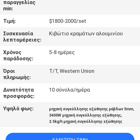
παραγγελίας
min:
ΈΛΕΓΧΟΣ
Τιμή:
$1800-2000/set
ΠΟΙΌΤΗΤΑΣ
Συσκευασία
Κιβώτιο κραμάτων αλουμινίου
λεπτομέρειες:
ΕΠΙΚΟΙΝΩΝΉΣΤΕ
Χρόνος
5-8 ημέρες
ΜΑΖΊ
παράδοσης:
ΜΑΣ
Όροι
T/T, Western Union
πληρωμής:
ΜΠΛΟΓΚ
Δυνατότητα
10 σύνολα/ημέρα
προσφοράς:
ΖΗΤΉΣΤΕ
Υψηλό φως:
,
μηχανή συγκόλλησης εξώθησης ράβδων 5mm
,
ΠΡΟΣΦΟΡΆ
3400W μηχανή συγκόλλησης εξώθησης
2.5kg/h μηχανή συγκόλλησης εξώθησης
SITEMAP