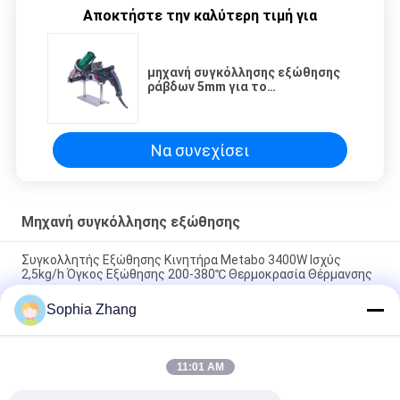
Αποκτήστε την καλύτερη τιμή για
μηχανή συγκόλλησης εξώθησης
ράβδων 5mm για το
θερμοπλαστικό υλικό
Να συνεχίσει
Μηχανή συγκόλλησης εξώθησης
Συγκολλητής Εξώθησης Κινητήρα Metabo 3400W Ισχύς
2,5kg/h Όγκος Εξώθησης 200-380℃ Θερμοκρασία Θέρμανσης
Sophia Zhang
5500W Εξωθητικός Συγκολλητής με Μοτέρ Metabo για
Πάχος Συγκόλλησης 8-40mm
1600W Ισχύς Διπλά Ανεξάρτητα Συστήματα Θέρμανσης
11:01 AM
Ψηφιακή Οθόνη Ελεγκτής Εξωθητικός Συγκολλητής
Χειροκίνητος Εξωθητικός Συγκολλητής