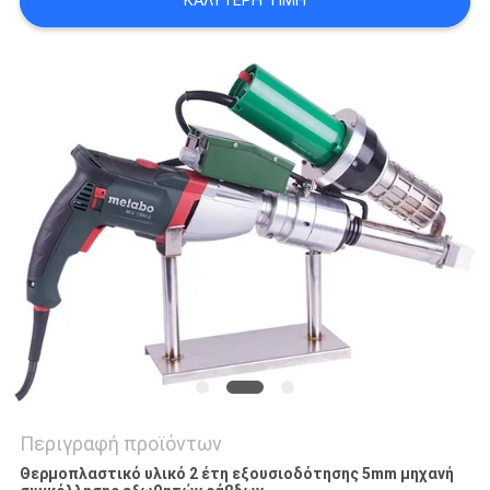
ΚΑΛΎΤΕΡΗ ΤΙΜΉ
PRIVACY
POLICY
Περιγραφή προϊόντων
Θερμοπλαστικό υλικό 2 έτη εξουσιοδότησης 5mm μηχανή