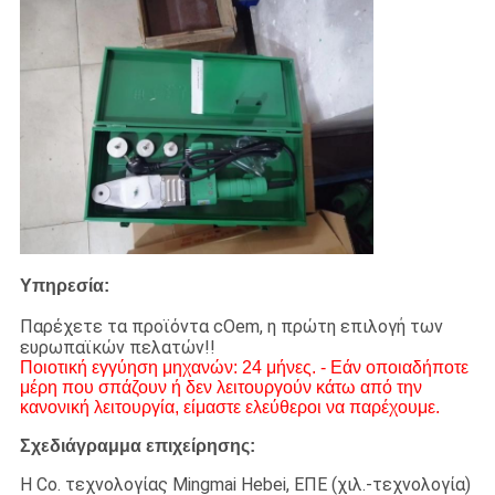
Υπηρεσία:
Παρέχετε τα προϊόντα cOem, η πρώτη επιλογή των
ευρωπαϊκών πελατών!!
Ποιοτική εγγύηση μηχανών: 24 μήνες. - Εάν οποιαδήποτε
μέρη που σπάζουν ή δεν λειτουργούν κάτω από την
κανονική λειτουργία, είμαστε ελεύθεροι να παρέχουμε.
Σχεδιάγραμμα επιχείρησης:
Η Co. τεχνολογίας Mingmai Hebei, ΕΠΕ (χιλ.-τεχνολογία)