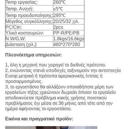
Temp εργασίας:
260℃
Temp. Ανοχή:
≤5℃
Temp προειδοποίησης:
295℃
Μέγεθος συγκόλλησης:
20/25/32 χιλ.
PC/Ctn:
2pcs
Υλικό κοστουμιών:
PP-R/PE/PB
N.W/G.W:
1.8kgs/16.6kgs
Διάσταση (χιλ.):
460*270*280
Πλεονέκτημα υπηρεσιών:
1, όλη η μηχανή που χορηγεί το διεθνές πρότυπο.
2, ενώνοντας στενά υποδοχές ταξινομούν την αντιστοιχία
Europ μετρικό ή πρότυπα αμερικανικής ίντσας ή
προσαρμοσμένος.
3, το εργοστάσιο θα αλλάξουν οποιαδήποτε μέρη των
εργαλείων τήξης χρεώνουν δωρεάν όποιοι το εργαλείο
αποδεικνύεται πρόβλημα κακής χρήσης ποιοτικού
προβλήματος όχι μέσα σε 36 μήνες από τότε από την
ημέρα αφήνοντας το εργοστάσιο.
Εικόνα και πραγματικό προϊόν: