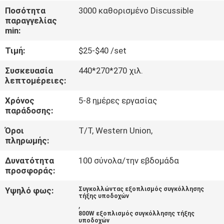
Ποσότητα
3000 καθορισμένο Discussible
παραγγελίας
ΈΛΕΓΧΟΣ
min:
ΠΟΙΌΤΗΤΑΣ
Τιμή:
$25-$40 /set
ΕΠΙΚΟΙΝΩΝΉΣΤΕ
Συσκευασία
440*270*270 χιλ.
λεπτομέρειες:
ΜΑΖΊ
Χρόνος
5-8 ημέρες εργασίας
ΜΑΣ
παράδοσης:
Όροι
T/T, Western Union,
ΜΠΛΟΓΚ
πληρωμής:
Δυνατότητα
100 σύνολα/την εβδομάδα
ΖΗΤΉΣΤΕ
προσφοράς:
ΠΡΟΣΦΟΡΆ
Υψηλό φως:
Συγκολλώντας εξοπλισμός συγκόλλησης
τήξης υποδοχών
,
800W εξοπλισμός συγκόλλησης τήξης
SITEMAP
υποδοχών