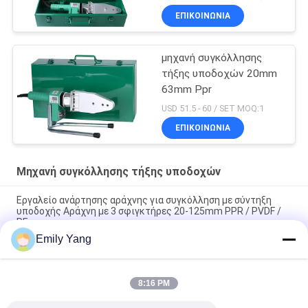
ΕΠΙΚΟΙΝΩΝΙΑ
μηχανή συγκόλλησης
τήξης υποδοχών 20mm
63mm Ppr
USD 51.5 - 60 / SET MOQ:1
ΕΠΙΚΟΙΝΩΝΙΑ
Μηχανή συγκόλλησης τήξης υποδοχών
Εργαλείο ανάρτησης αράχνης για συγκόλληση με σύντηξη
υποδοχής Αράχνη με 3 σφιγκτήρες 20-125mm PPR / PVDF /
PE
Emily Yang
Εργαλείο ανάρτησης για σωλήνες PPR / PVDF / PE Spider 20-
125mm για συγκόλληση με θερμοϋδραυλική σύνδεση
8:16 PM
Εργαλείο ανάρτησης 20-63mm PPR PVDF PE SST-63 για
συγκόλληση υποδοχής