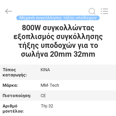
2026
Hebei
Mingmai
Technology
Co.,Ltd.
Μηχανή συγκόλλησης τήξης υποδοχών
All
Rights
800W συγκολλώντας
ΣΠΊΤΙ
Reserved.
εξοπλισμός συγκόλλησης
ΠΡΟΪΌΝΤΑ
τήξης υποδοχών για το
σωλήνα 20mm 32mm
ΣΧΕΤΙΚΆ
ΜΕ
Τόπος
ΚΙΝΑ
καταγωγής:
ΕΜΆΣ
Μάρκα:
MM-Tech
ΕΠΙΣΚΈΨΕΙΣ
Πιστοποίηση:
CE
ΣΤΟ
Αριθμό
Thj-32
ΕΡΓΟΣΤΆΣΙΟ
μοντέλου: