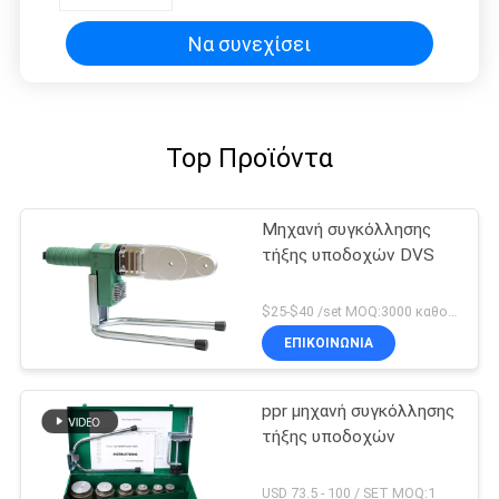
Να συνεχίσει
Top Προϊόντα
Μηχανή συγκόλλησης
τήξης υποδοχών DVS
$25-$40 /set MOQ:3000 καθορισμένο Discussible
ΕΠΙΚΟΙΝΩΝΙΑ
ppr μηχανή συγκόλλησης
τήξης υποδοχών
USD 73.5 - 100 / SET MOQ:1