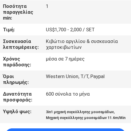
Ποσότητα
1
παραγγελίας
ΈΛΕΓΧΟΣ
min:
ΠΟΙΌΤΗΤΑΣ
Τιμή:
US$1,700 - 2,000 / SET
ΕΠΙΚΟΙΝΩΝΉΣΤΕ
Συσκευασία
Κιβώτιο αργιλίου & συσκευασία
λεπτομέρειες:
χαρτοκιβωτίων
ΜΑΖΊ
Χρόνος
μέσα σε 7 ημέρες
ΜΑΣ
παράδοσης:
Όροι
Western Union, T/T, Paypal
ΕΙΔΉΣΕΙΣ
πληρωμής:
Δυνατότητα
600 σύνολα το μήνα
ΜΠΛΟΓΚ
προσφοράς:
Υψηλό φως:
,
3in1 μηχανή συγκόλλησης μουσαμάδων
ΖΗΤΉΣΤΕ
Μηχανή συγκόλλησης μουσαμάδων 11.6m/Min
ΠΡΟΣΦΟΡΆ