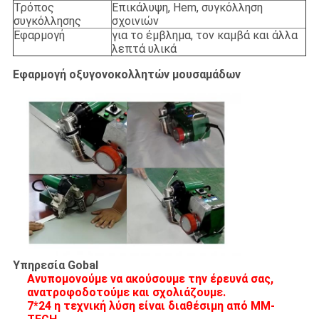
Τρόπος
Επικάλυψη, Hem, συγκόλληση
συγκόλλησης
σχοινιών
Εφαρμογή
για το έμβλημα, τον καμβά και άλλα
λεπτά υλικά
Εφαρμογή οξυγονοκολλητών μουσαμάδων
Υπηρεσία Gobal
Ανυπομονούμε να ακούσουμε την έρευνά σας,
ανατροφοδοτούμε και σχολιάζουμε.
7*24 η τεχνική λύση είναι διαθέσιμη από MM-