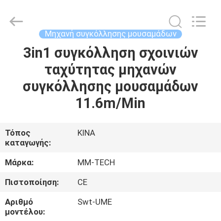
2026
Hebei
Mingmai
Technology
Co.,Ltd.
Μηχανή συγκόλλησης μουσαμάδων
All
Rights
3in1 συγκόλληση σχοινιών
ΣΠΊΤΙ
Reserved.
ταχύτητας μηχανών
ΠΡΟΪΌΝΤΑ
συγκόλλησης μουσαμάδων
11.6m/Min
ΣΧΕΤΙΚΆ
ΜΕ
Τόπος
ΚΙΝΑ
καταγωγής:
ΕΜΆΣ
Μάρκα:
MM-TECH
ΕΠΙΣΚΈΨΕΙΣ
Πιστοποίηση:
CE
ΣΤΟ
Αριθμό
Swt-UME
ΕΡΓΟΣΤΆΣΙΟ
μοντέλου: