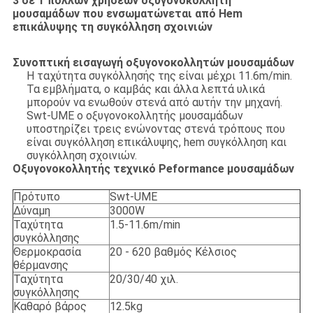
3 σε 1 πολλών χρήσεων οξυγονοκολλητή
μουσαμάδων που ενσωματώνεται από Hem
επικάλυψης τη συγκόλληση σχοινιών
Συνοπτική εισαγωγή οξυγονοκολλητών μουσαμάδων
Η ταχύτητα συγκόλλησής της είναι μέχρι 11.6m/min.
Τα εμβλήματα, ο καμβάς και άλλα λεπτά υλικά
μπορούν να ενωθούν στενά από αυτήν την μηχανή.
Swt-UME ο οξυγονοκολλητής μουσαμάδων
υποστηρίζει τρεις ενώνοντας στενά τρόπους που
είναι συγκόλληση επικάλυψης, hem συγκόλληση και
συγκόλληση σχοινιών.
Οξυγονοκολλητής τεχνικό Peformance μουσαμάδων
Πρότυπο
Swt-UME
Δύναμη
3000W
Ταχύτητα
1.5-11.6m/min
συγκόλλησης
Θερμοκρασία
20 - 620 βαθμός Κέλσιος
θέρμανσης
Ταχύτητα
20/30/40 χιλ.
συγκόλλησης
Καθαρό βάρος
12.5kg