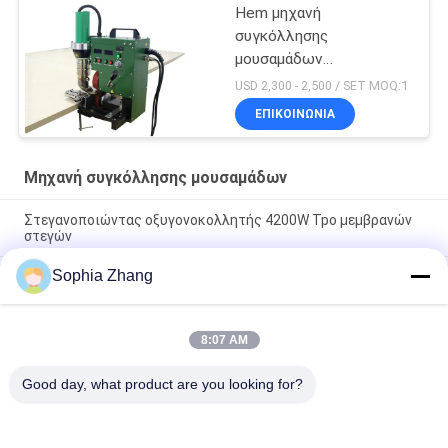
Hem μηχανή
συγκόλλησης
μουσαμάδων
συγκόλλησης
USD 2,300 - 2,500 / SET MOQ:1
ΕΠΙΚΟΙΝΩΝΙΑ
Μηχανή συγκόλλησης μουσαμάδων
Στεγανοποιώντας οξυγονοκολλητής 4200W Tpo μεμβρανών
στεγών
Sophia Zhang
Η σκιά πλέει τη μηχανή συγκόλλησης μουσαμάδων μεμβρανών
3000w
Πλαστική καυτή Ldpe λειωμένων μετάλλων μηχανή
8:07 AM
συγκόλλησης μουσαμάδων για το υψηλής θερμοκρασίας
ύφασμα λαμπτήρων
Good day, what product are you looking for?
Λαϊκή κατηγορία
Όλα