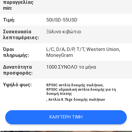
παραγγελίας
min:
ΈΛΕΓΧΟΣ
Τιμή:
50USD-55USD
ΠΟΙΌΤΗΤΑΣ
Συσκευασία
Ξύλινο κιβώτιο
λεπτομέρειες:
ΕΠΙΚΟΙΝΩΝΉΣΤΕ
Όροι
L/C, D/A, D/P, T/T, Western Union,
ΜΑΖΊ
πληρωμής:
MoneyGram
ΜΑΣ
Δυνατότητα
1000 ΣΥΝΟΛΟ το μήνα
προσφοράς:
ΜΠΛΟΓΚ
Υψηλό φως:
,
RP50C αντλία δοκιμής σωλήνων
RP50C υδραυλική αντλία δοκιμής για τη
δοκιμή πίεσης
,
ΖΗΤΉΣΤΕ
Αντλία 8.7kgs δοκιμής σωλήνων
ΠΡΟΣΦΟΡΆ
ΚΑΛΎΤΕΡΗ ΤΙΜΉ
SITEMAP