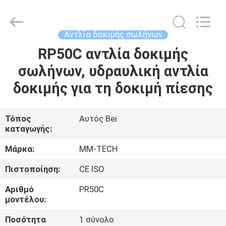
2026
Hebei
Mingmai
Technology
Co.,Ltd.
Αντλία δοκιμής σωλήνων
All
Rights
RP50C αντλία δοκιμής
ΣΠΊΤΙ
Reserved.
σωλήνων, υδραυλική αντλία
ΠΡΟΪΌΝΤΑ
δοκιμής για τη δοκιμή πίεσης
ΣΧΕΤΙΚΆ
Τόπος
Αυτός Bei
καταγωγής:
ΜΕ
ΕΜΆΣ
Μάρκα:
MM-TECH
Πιστοποίηση:
CE ISO
ΕΠΙΣΚΈΨΕΙΣ
Αριθμό
PR50C
ΣΤΟ
μοντέλου:
ΕΡΓΟΣΤΆΣΙΟ
Ποσότητα
1 σύνολο