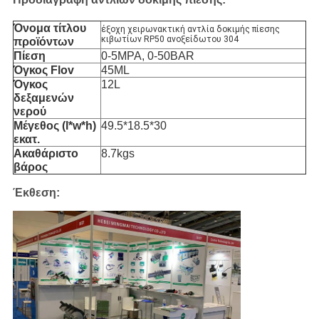
Όνομα τίτλου
έξοχη χειρωνακτική αντλία δοκιμής πίεσης
κιβωτίων RP50 ανοξείδωτου 304
προϊόντων
Πίεση
0-5MPA, 0-50BAR
Όγκος Flov
45ML
Όγκος
12L
δεξαμενών
νερού
Μέγεθος (l*w*h)
49.5*18.5*30
εκατ.
Ακαθάριστο
8.7kgs
βάρος
Έκθεση: