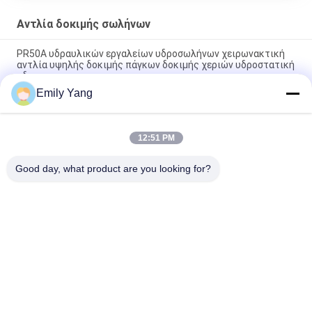
Αντλία δοκιμής σωλήνων
PR50A υδραυλικών εργαλείων υδροσωλήνων χειρωνακτική
αντλία υψηλής δοκιμής πάγκων δοκιμής χεριών υδροστατική
υδρο
Emily Yang
Χέρι αντλιών δοκιμής πίεσης δοκιμής σωλήνων που
χρησιμοποιείται με τον όγκο 30ML Flov
12:51 PM
Αντλία δοκιμής σωλήνων εμβόλων χαλκού, αντλία υψηλής
υδροστατική δοκιμής
Good day, what product are you looking for?
Λαϊκή κατηγορία
Όλα
Υδραυλική Μηχανή 
HDPE Μηχανή 
Συγκόλλησης Τήξης 
Συγκόλλησης Τήξης 
Άκρης
Άκρης Σωλήνων
Μηχανή 
Μηχανή 
Συγκόλλησης 
Συγκόλλησης 
Electrofusion
Geomembrane