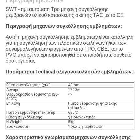
Περιγραφή προϊόντων
SWT - ημι αυτόματη Tpo μηχανή συγκόλλησης
μεμβρανών υλικού κατασκευής σκεπής TAC με το CE
Περιγραφή μηχανών συγκόλλησης εμβλημάτων:
Αυτή η μηχανή συγκόλλησης εμβλημάτων είναι κατάλληλη
για τη συγκόλληση των πλαστικών σωλήνων ή/και των
συναρμολογήσεων φιαγμένων από TPO, CBE, και το
PVC μπορεί να χρησιμοποιηθεί σε οποιοδήποτε σύνθετο
όρο εργασίας.
Παράμετροι Techical οξυγονοκολλητών εμβλημάτων:
Ραφή συγκόλλησης (χιλ.)
40mm
Δύναμη
1700w
Θερμοκρασία θέρμανσης (20-
<>
620℃)
Επιλογή
Πιάτο θέρμανσης ψηφιακής
επίδειξης
Πιάτο θέρμανσης max.temp
620℃
Πίεση συγκόλλησης
χειρωνακτικός
N.Weight
5kg
Συσκευασία
1 ξύλινη περίπτωση
Χαρακτηριστικά γνωρίσματα
μηχανών συγκόλλησης