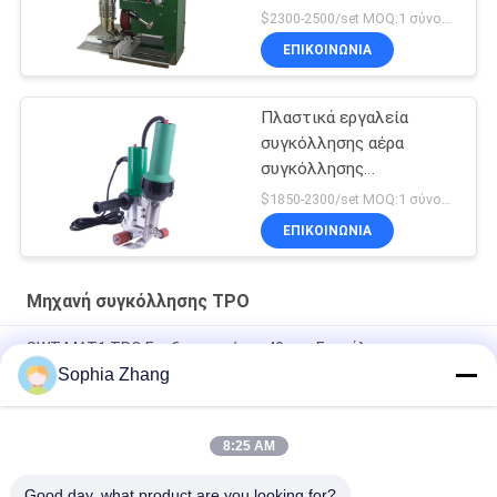
$2300-2500/set MOQ:1 σύνολο
ΕΠΙΚΟΙΝΩΝΙΑ
Πλαστικά εργαλεία
συγκόλλησης αέρα
συγκόλλησης
επικάλυψης
$1850-2300/set MOQ:1 σύνολο
ΕΠΙΚΟΙΝΩΝΙΑ
Μηχανή συγκόλλησης TPO
SWT-MAT1 ΤΡΟ Επεξεργαστήριο 40mm Επικάλυψη
Επεξεργαστήριο Δρόμος για καμβά
Sophia Zhang
Συσκευή συγκόλλησης TPO SWT-UME 40MM
8:25 AM
Ημιαυτόματη μηχανή συγκόλλησης μεμβράνης οροφής SWT-
TAC
Good day, what product are you looking for?