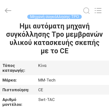
2026
Hebei
Mingmai
Technology
Co.,Ltd.
Μηχανή συγκόλλησης TPO
All
Rights
Ημι αυτόματη μηχανή
ΣΠΊΤΙ
Reserved.
συγκόλλησης Tpo μεμβρανών
ΠΡΟΪΌΝΤΑ
υλικού κατασκευής σκεπής
με το CE
ΣΧΕΤΙΚΆ
ΜΕ
Τόπος
Κίνα
καταγωγής:
ΕΜΆΣ
Μάρκα:
MM-Tech
ΕΠΙΣΚΈΨΕΙΣ
Πιστοποίηση:
CE
ΣΤΟ
Αριθμό
Swt-TAC
ΕΡΓΟΣΤΆΣΙΟ
μοντέλου: