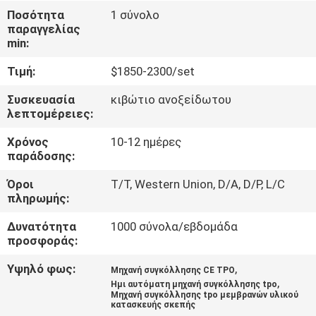
Ποσότητα
1 σύνολο
παραγγελίας
ΈΛΕΓΧΟΣ
min:
ΠΟΙΌΤΗΤΑΣ
Τιμή:
$1850-2300/set
ΕΠΙΚΟΙΝΩΝΉΣΤΕ
Συσκευασία
κιβώτιο ανοξείδωτου
λεπτομέρειες:
ΜΑΖΊ
Χρόνος
10-12 ημέρες
ΜΑΣ
παράδοσης:
Όροι
T/T, Western Union, D/A, D/P, L/C
ΜΠΛΟΓΚ
πληρωμής:
Δυνατότητα
1000 σύνολα/εβδομάδα
ΖΗΤΉΣΤΕ
προσφοράς:
ΠΡΟΣΦΟΡΆ
Υψηλό φως:
,
Μηχανή συγκόλλησης CE TPO
,
Ημι αυτόματη μηχανή συγκόλλησης tpo
Μηχανή συγκόλλησης tpo μεμβρανών υλικού
SITEMAP
κατασκευής σκεπής