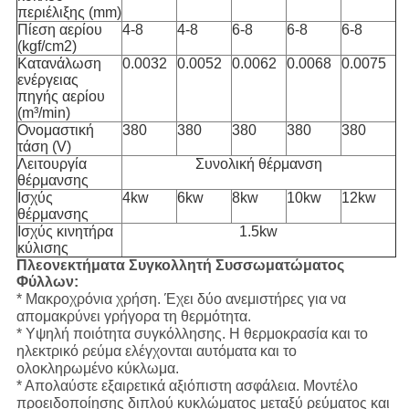
περιέλιξης (mm)
Πίεση αερίου
4-8
4-8
6-8
6-8
6-8
(kgf/cm2)
Κατανάλωση
0.0032
0.0052
0.0062
0.0068
0.0075
ενέργειας
πηγής αερίου
(m³/min)
Ονομαστική
380
380
380
380
380
τάση (V)
Λειτουργία
Συνολική θέρμανση
θέρμανσης
Ισχύς
4kw
6kw
8kw
10kw
12kw
θέρμανσης
Ισχύς κινητήρα
1.5kw
κύλισης
Πλεονεκτήματα Συγκολλητή Συσσωματώματος
Φύλλων:
* Μακροχρόνια χρήση. Έχει δύο ανεμιστήρες για να
απομακρύνει γρήγορα τη θερμότητα.
* Υψηλή ποιότητα συγκόλλησης. Η θερμοκρασία και το
ηλεκτρικό ρεύμα ελέγχονται αυτόματα και το
ολοκληρωμένο κύκλωμα.
* Απολαύστε εξαιρετικά αξιόπιστη ασφάλεια. Μοντέλο
προειδοποίησης διπλού κυκλώματος μεταξύ ρεύματος και