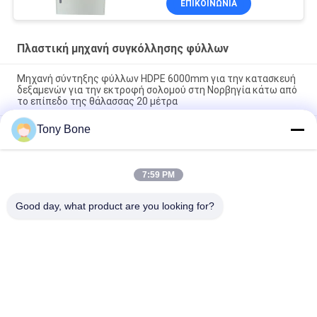
ΕΠΙΚΟΙΝΩΝΙΑ
Πλαστική μηχανή συγκόλλησης φύλλων
Μηχανή σύντηξης φύλλων HDPE 6000mm για την κατασκευή
δεξαμενών για την εκτροφή σολομού στη Νορβηγία κάτω από
το επίπεδο της θάλασσας 20 μέτρα
Tony Bone
Η μηχανή συγκόλλησης HDPE 3M χρησιμοποιείται στη
μεγαλύτερη εργοστάσιο της Γαλλίας
Ζυθοποιείς βυθού από φύλλα PP πάχους 30 mm για την
7:59 PM
κατασκευή πυροσβεστικών οχημάτων και οχημάτων
έκτακτης ανάγκης
Good day, what product are you looking for?
Λαϊκή κατηγορία
Όλα
Υδραυλική Μηχανή 
HDPE Μηχανή 
Συγκόλλησης Τήξης 
Συγκόλλησης Τήξης 
Άκρης
Άκρης Σωλήνων
Μηχανή 
Μηχανή 