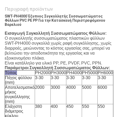
Περιγραφή προϊόντων
SWT-PH4000 Έξυπνος Συγκολλητής Συσσωματώματος
Φύλλων PVC PE PP Για την Κατασκευή Περιστρεφόμενου
Βαρελιού
Εισαγωγή Συγκολλητή Συσσωματώματος Φύλλων:
Ο συγκολλητής συσσωματώματος πλαστικών φύλλων
SWT-PH4000 συγκολλά χωρίς ραφή συγκόλλησης, χωρίς
διαρροές, μειώνοντας το κόστος εργασίας σας, μπορεί να
βελτιώσει την αποδοτικότητα της εργασίας και να
εξοικονομήσει πλάκα.
Είναι κατάλληλο για υλικό PP, PE, PVDF, PVC, PPN.
Παράμετροι Συγκολλητή Συσσωματώματος Φύλλων:
Τύπος
PH2000
PH3000
PH4000
PH5000
PH6000
Πάχος φύλλου
3-30
3-30
3-30
3-30
3-30
(mm)
Αποτελεσματικό
2000
3000
4000
5000
6000
μήκος
συγκόλλησης
(mm)
Ελάχιστη
380
400
450
550
550
διάμετρος
κύκλου