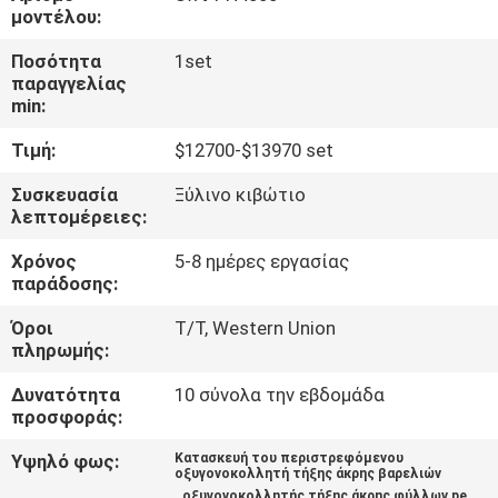
μοντέλου:
ΈΛΕΓΧΟΣ
Ποσότητα
1set
παραγγελίας
ΠΟΙΌΤΗΤΑΣ
min:
Τιμή:
$12700-$13970 set
ΕΠΙΚΟΙΝΩΝΉΣΤΕ
ΜΑΖΊ
Συσκευασία
Ξύλινο κιβώτιο
λεπτομέρειες:
ΜΑΣ
Χρόνος
5-8 ημέρες εργασίας
παράδοσης:
ΜΠΛΟΓΚ
Όροι
T/T, Western Union
πληρωμής:
ΖΗΤΉΣΤΕ
Δυνατότητα
10 σύνολα την εβδομάδα
ΠΡΟΣΦΟΡΆ
προσφοράς:
Υψηλό φως:
Κατασκευή του περιστρεφόμενου
οξυγονοκολλητή τήξης άκρης βαρελιών
SITEMAP
,
,
οξυγονοκολλητής τήξης άκρης φύλλων pe