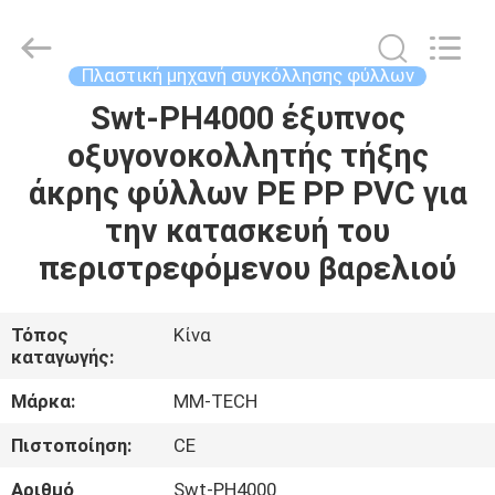
2026
Hebei
Mingmai
Technology
Co.,Ltd.
Πλαστική μηχανή συγκόλλησης φύλλων
All
Rights
Swt-PH4000 έξυπνος
ΣΠΊΤΙ
Reserved.
οξυγονοκολλητής τήξης
ΠΡΟΪΌΝΤΑ
άκρης φύλλων PE PP PVC για
την κατασκευή του
ΣΧΕΤΙΚΆ
περιστρεφόμενου βαρελιού
ΜΕ
ΕΜΆΣ
Τόπος
Κίνα
καταγωγής:
ΕΠΙΣΚΈΨΕΙΣ
Μάρκα:
MM-TECH
ΣΤΟ
Πιστοποίηση:
CE
ΕΡΓΟΣΤΆΣΙΟ
Αριθμό
Swt-PH4000