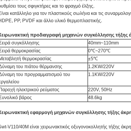
ρυθμίσει τους σφιγκτήρες και το φραγμό έλξης.
Είναι κατάλληλο για τον πλαστικούς σωλήνα και τις συναρμολ
HDPE, PP, PVDF και άλλο υλικό θερμοπλαστικής.
Χειρωνακτική προδιαγραφή μηχανών συγκόλλησης τήξης 
Σειρά συγκόλλησης
40mm~110mm
Σειρά θερμοκρασίας
0℃~270℃
Μεταβλητή θερμοκρασίας
±5℃
Δύναμη του πιάτου θέρμανσης
1.2KW/220V
Δύναμη του προγραμματισμού του
1.1KW/220V
εργαλείου
Παροχή ηλεκτρικού ρεύματος
220V, 50Hz
Συνολικό βάρος
48.6kg
Χειρωνακτική εφαρμογή μηχανών συγκόλλησης τήξης άκρη
Swt-V110/40M είναι χειρωνακτικός οξυγονοκολλητής τήξης άκρ