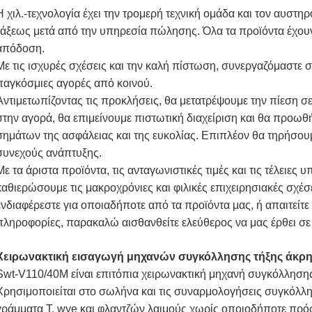
Η χιλ.-τεχνολογία έχει την τρομερή τεχνική ομάδα και τον αυστη
τάξεως μετά από την υπηρεσία πώλησης. Όλα τα προϊόντα έχουν
απόδοση.
Με τις ισχυρές σχέσεις και την καλή πίστωση, συνεργαζόμαστε σ
παγκόσμιες αγορές από κοινού.
Αντιμετωπίζοντας τις προκλήσεις, θα μετατρέψουμε την πίεση σ
στην αγορά, θα επιμείνουμε πιστωτική διαχείριση και θα προ
σημάτων της ασφάλειας και της ευκολίας. Επιπλέον θα τηρήσουμ
συνεχούς ανάπτυξης.
Με τα άριστα προϊόντα, τις ανταγωνιστικές τιμές και τις τέλειες 
καθιερώσουμε τις μακροχρόνιες και φιλικές επιχειρησιακές σχέσ
ενδιαφέρεστε για οποιαδήποτε από τα προϊόντα μας, ή απαιτείτ
πληροφορίες, παρακαλώ αισθανθείτε ελεύθερος να μας έρθει σε
Χειρωνακτική εισαγωγή μηχανών συγκόλλησης τήξης άκρη
Swt-V110/40M είναι επιτόπια χειρωνακτική μηχανή συγκόλλησης
Χρησιμοποιείται στο σωλήνα και τις συναρμολογήσεις συγκόλλη
γράμματα Τ, wye και φλαντζών λαιμούς χωρίς οποιοδήποτε πρό