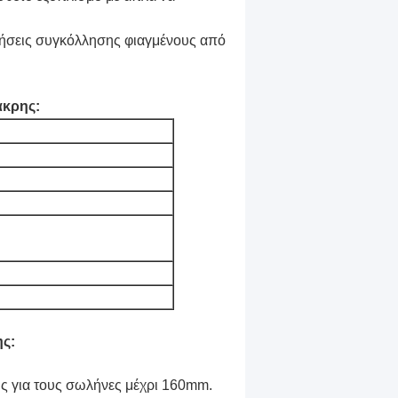
ογήσεις συγκόλλησης φιαγμένους από
άκρης:
ς:
ης για τους σωλήνες μέχρι 160mm.