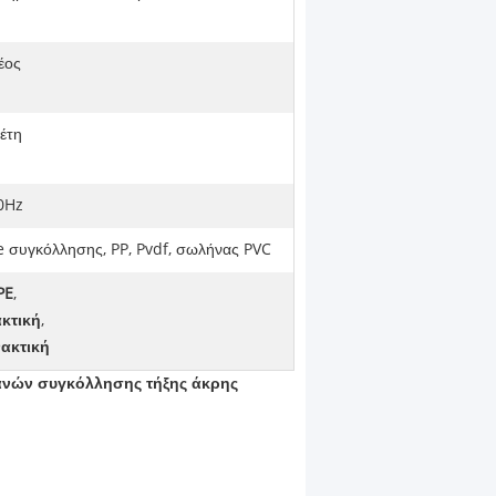
έος
 έτη
0Hz
e συγκόλλησης, PP, Pvdf, σωλήνας PVC
PE
,
κτική
,
ακτική
ανών συγκόλλησης τήξης άκρης