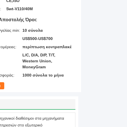
CE,ISO
:
Swt-V110/40M
Αποστολής Όροι:
γελίας min:
10 σύνολα
US$500-US$700
ομέρειες:
περίπτωση κοντραπλακέ
L/C, D/A, D/P, T/T,
Western Union,
MoneyGram
σφοράς:
1000 σύνολα το μήνα
α
ηχανικοί διαθέσιμοι στα μηχανήματα
πηρεσιών στο εξωτερικό