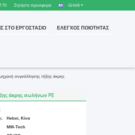
170
Ζητήστε προσφορά
Greek
ΙΣ ΣΤΟ ΕΡΓΟΣΤΆΣΙΟ
ΈΛΕΓΧΟΣ ΠΟΙΌΤΗΤΑΣ
μηχανή συγκόλλησης τήξης άκρης
ήξης άκρης σωλήνων PE
:
ς:
Hebei, Κίνα
MM-Tech