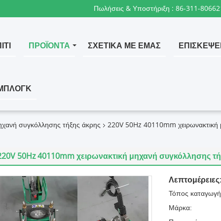
Πωλήσεις & Υποστήριξη :
86-311-80662
ΊΤΙ
ΠΡΟΪΌΝΤΑ
ΣΧΕΤΙΚΆ ΜΕ ΕΜΆΣ
ΕΠΙΣΚΈΨΕ
ΜΠΛΟΓΚ
ηχανή συγκόλλησης τήξης άκρης
220V 50Hz 40110mm χειρωνακτική 
220V 50Hz 40110mm χειρωνακτική μηχανή συγκόλλησης τ
Λεπτομέρειες
Τόπος καταγωγή
Μάρκα: