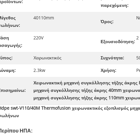
προϊόντων:
παρεχόμενη:
Μέγεθος
40110mm
Ν
Όρος:
σωλήνων:
Τάση
220V
2
Εξουσιοδότηση:
εισαγωγής:
Τύπος:
Χειρωνακτικός
Συχνότητα:
5
Δύναμη:
2.3kw
Χρήση:
P
Χειρωνακτική μηχανή συγκόλλησης τήξης άκρης 
Επισημαίνω:
μηχανή συγκόλλησης τήξης άκρης 40mm χειρωνα
μηχανή συγκόλλησης τήξης άκρης 110mm χειρων
Hdpe swt-V110/40M Thermofusion χειρωνακτικός εξοπλισμός μηχ
σωλήνων
Περίπου ΗΠΑ: