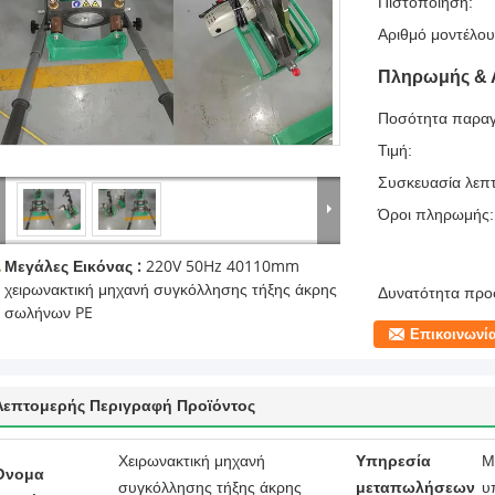
Πιστοποίηση:
Αριθμό μοντέλου
Πληρωμής & 
Ποσότητα παραγ
Τιμή:
Συσκευασία λεπτ
Όροι πληρωμής:
Μεγάλες Εικόνας :
220V 50Hz 40110mm
χειρωνακτική μηχανή συγκόλλησης τήξης άκρης
Δυνατότητα προ
σωλήνων PE
Επικοινωνί
Λεπτομερής Περιγραφή Προϊόντος
Χειρωνακτική μηχανή
Υπηρεσία
Μ
Όνομα
συγκόλλησης τήξης άκρης
μεταπωλήσεων
υ