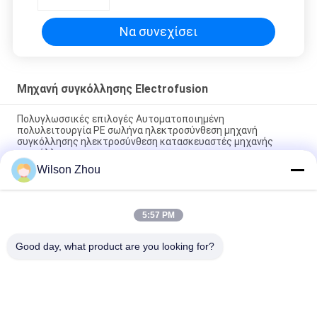
Να συνεχίσει
Μηχανή συγκόλλησης Electrofusion
Πολυγλωσσικές επιλογές Αυτοματοποιημένη
πολυλειτουργία PE σωλήνα ηλεκτροσύνθεση μηχανή
συγκόλλησης ηλεκτροσύνθεση κατασκευαστές μηχανής
συγκόλλησης
Wilson Zhou
Αυτόματη πολυλειτουργία 220V 2.2kW PE σωλήνα
ηλεκτροσύνθεση συγκόλληση μηχανή
5:57 PM
DPS20-3.5KW μηχανή συγκόλλησης Electrofusiom
συναρμολογήσεων πίεσης PE
Good day, what product are you looking for?
Λαϊκή κατηγορία
Όλα
Υδραυλική Μηχανή 
HDPE Μηχανή 