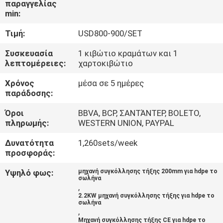
παραγγελίας
min:
ΈΛΕΓΧΟΣ
Τιμή:
USD800-900/SET
ΠΟΙΌΤΗΤΑΣ
Συσκευασία
1 κιβώτιο κραμάτων και 1
λεπτομέρειες:
χαρτοκιβώτιο
ΕΠΙΚΟΙΝΩΝΉΣΤΕ
Χρόνος
μέσα σε 5 ημέρες
ΜΑΖΊ
παράδοσης:
ΜΑΣ
Όροι
BBVA, BCP, ΣΑΝΤΆΝΤΕΡ, BOLETO,
πληρωμής:
WESTERN UNION, PAYPAL
ΜΠΛΟΓΚ
Δυνατότητα
1,260sets/week
προσφοράς:
ΖΗΤΉΣΤΕ
Υψηλό φως:
μηχανή συγκόλλησης τήξης 200mm για hdpe το
σωλήνα
ΠΡΟΣΦΟΡΆ
,
2.2KW μηχανή συγκόλλησης τήξης για hdpe το
σωλήνα
,
SITEMAP
Μηχανή συγκόλλησης τήξης CE για hdpe το