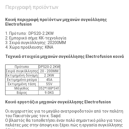
Περιγραφή προϊόντων
Κοινή περιγραφή προϊόντων μηχανών συγκόλλησης
Electrofusion
1. Πρότυπο: DPS20-2.2KW
2. Εμπορικό σήμα: ΚΚ-τεχνολογία
3. Σειρά συγκόλλησης: 20200MM
4. Χώρα προέλευσης: ΚΙΝΑ
Τεχνικά στοιχεία μηχανών συγκόλλησης Electrofusion κοινά
Πρότυπο
DPS20-2.2KW
Σειρά συγκόλλησης
20 - 200MM
Εκτιμημένη δύναμη
2.2KW
Εκτιμημένο ρεύμα
45A
Εκτιμημένη τάση
55V
Μέγεθος
352*188*341
Βάρος
9.0KG
Κοινό εργοτάξιο μηχανών συγκόλλησης Electrofusion
Οι ευχαριστίες για το μεγάλο ανατροφοδοτούν από τον πελάτη
του Πακιστάν μας τον κ. Saijid.
Ο βλαστός θα τοποθετήσει έναν πολύ σημαντικό ρόλο για τους
πελάτες μας στην άποψη και ξέρει πώς η εργασία συγκόλλησης