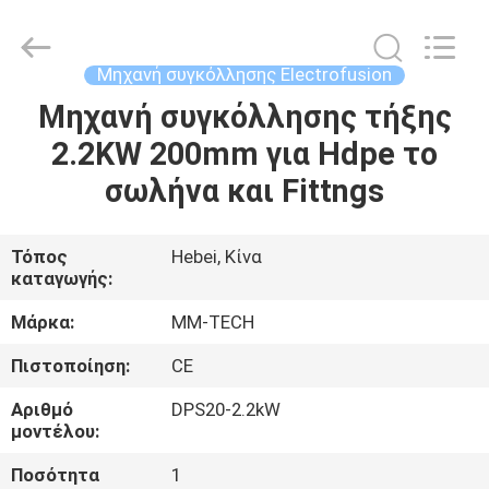
2026
Hebei
Mingmai
Technology
Co.,Ltd.
Μηχανή συγκόλλησης Electrofusion
All
Rights
Μηχανή συγκόλλησης τήξης
ΣΠΊΤΙ
Reserved.
2.2KW 200mm για Hdpe το
ΠΡΟΪΌΝΤΑ
σωλήνα και Fittngs
ΣΧΕΤΙΚΆ
Τόπος
Hebei, Κίνα
καταγωγής:
ΜΕ
ΕΜΆΣ
Μάρκα:
MM-TECH
Πιστοποίηση:
CE
ΕΠΙΣΚΈΨΕΙΣ
Αριθμό
DPS20-2.2kW
ΣΤΟ
μοντέλου:
ΕΡΓΟΣΤΆΣΙΟ
Ποσότητα
1