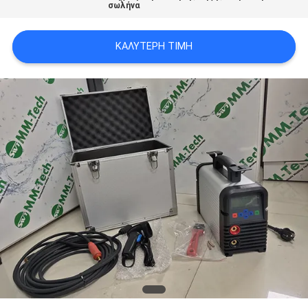
σωλήνα
PRIVACY
ΚΑΛΎΤΕΡΗ ΤΙΜΉ
POLICY