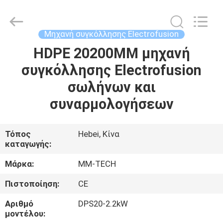
2026
Hebei
Mingmai
Technology
Co.,Ltd.
Μηχανή συγκόλλησης Electrofusion
All
Rights
HDPE 20200MM μηχανή
ΣΠΊΤΙ
Reserved.
συγκόλλησης Electrofusion
ΠΡΟΪΌΝΤΑ
σωλήνων και
συναρμολογήσεων
ΣΧΕΤΙΚΆ
ΜΕ
Τόπος
Hebei, Κίνα
καταγωγής:
ΕΜΆΣ
Μάρκα:
MM-TECH
ΕΠΙΣΚΈΨΕΙΣ
Πιστοποίηση:
CE
ΣΤΟ
Αριθμό
DPS20-2.2kW
ΕΡΓΟΣΤΆΣΙΟ
μοντέλου: