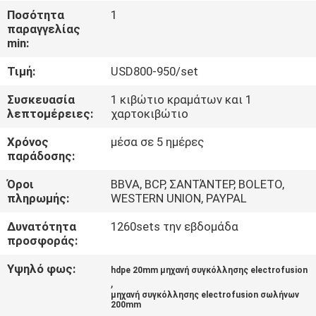
Ποσότητα
1
παραγγελίας
ΈΛΕΓΧΟΣ
min:
ΠΟΙΌΤΗΤΑΣ
Τιμή:
USD800-950/set
ΕΠΙΚΟΙΝΩΝΉΣΤΕ
Συσκευασία
1 κιβώτιο κραμάτων και 1
λεπτομέρειες:
χαρτοκιβώτιο
ΜΑΖΊ
Χρόνος
μέσα σε 5 ημέρες
ΜΑΣ
παράδοσης:
Όροι
BBVA, BCP, ΣΑΝΤΆΝΤΕΡ, BOLETO,
ΜΠΛΟΓΚ
πληρωμής:
WESTERN UNION, PAYPAL
Δυνατότητα
1260sets την εβδομάδα
ΖΗΤΉΣΤΕ
προσφοράς:
ΠΡΟΣΦΟΡΆ
Υψηλό φως:
hdpe 20mm μηχανή συγκόλλησης electrofusion
,
μηχανή συγκόλλησης electrofusion σωλήνων
SITEMAP
200mm