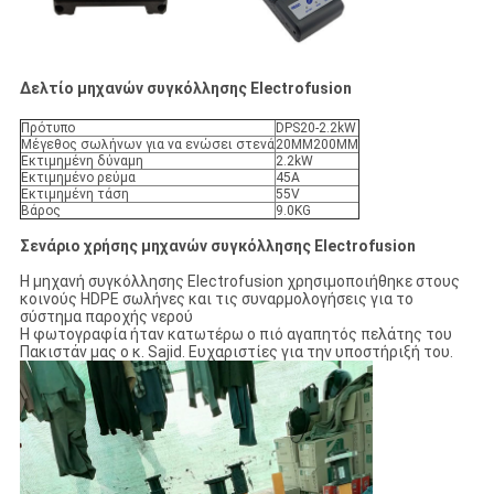
Δελτίο μηχανών συγκόλλησης Electrofusion
Πρότυπο
DPS20-2.2kW
Μέγεθος σωλήνων για να ενώσει στενά
20MM200MM
Εκτιμημένη δύναμη
2.2kW
Εκτιμημένο ρεύμα
45A
Εκτιμημένη τάση
55V
Βάρος
9.0KG
Σενάριο χρήσης μηχανών συγκόλλησης Electrofusion
Η μηχανή συγκόλλησης Electrofusion χρησιμοποιήθηκε στους
κοινούς HDPE σωλήνες και τις συναρμολογήσεις για το
σύστημα παροχής νερού
Η φωτογραφία ήταν κατωτέρω ο πιό αγαπητός πελάτης του
Πακιστάν μας ο κ. Sajid. Ευχαριστίες για την υποστήριξή του.