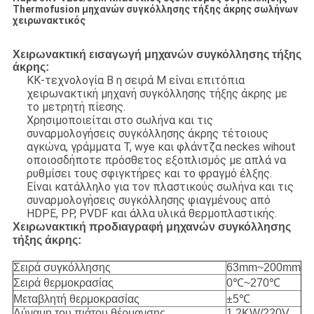
Thermofusion μηχανών συγκόλλησης τήξης άκρης σωλήνων
χειρωνακτικός
Χειρωνακτική εισαγωγή μηχανών συγκόλλησης τήξης
άκρης:
ΚΚ-τεχνολογία Β η σειρά Μ είναι επιτόπια
χειρωνακτική μηχανή συγκόλλησης τήξης άκρης με
το μετρητή πίεσης.
Χρησιμοποιείται στο σωλήνα και τις
συναρμολογήσεις συγκόλλησης άκρης τέτοιους
αγκώνα, γράμματα Τ, wye και φλάντζα neckes wihout
οποιοσδήποτε πρόσθετος εξοπλισμός με απλά να
ρυθμίσει τους σφιγκτήρες και το φραγμό έλξης.
Είναι κατάλληλο για τον πλαστικούς σωλήνα και τις
συναρμολογήσεις συγκόλλησης φιαγμένους από
HDPE, PP, PVDF και άλλα υλικά θερμοπλαστικής.
Χειρωνακτική προδιαγραφή μηχανών συγκόλλησης
τήξης άκρης:
Σειρά συγκόλλησης
63mm~200mm
Σειρά θερμοκρασίας
0℃~270℃
Μεταβλητή θερμοκρασίας
±5℃
Δύναμη του πιάτου θέρμανσης
1.2KW/220V