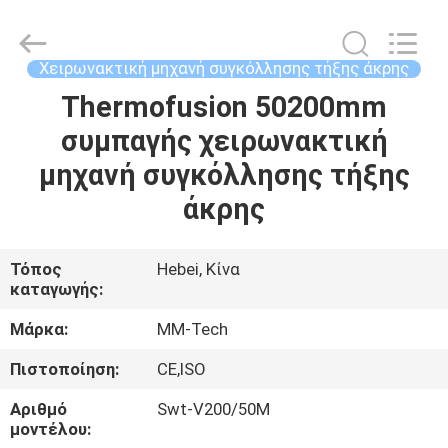
2026
Hebei
Mingmai
Technology
Co.,Ltd.
Χειρωνακτική μηχανή συγκόλλησης τήξης άκρης
All
Rights
Thermofusion 50200mm
ΣΠΊΤΙ
Reserved.
συμπαγής χειρωνακτική
ΠΡΟΪΌΝΤΑ
μηχανή συγκόλλησης τήξης
άκρης
ΣΧΕΤΙΚΆ
ΜΕ
Τόπος
Hebei, Κίνα
καταγωγής:
ΕΜΆΣ
Μάρκα:
MM-Tech
ΕΠΙΣΚΈΨΕΙΣ
Πιστοποίηση:
CE,ISO
ΣΤΟ
Αριθμό
Swt-V200/50M
ΕΡΓΟΣΤΆΣΙΟ
μοντέλου: