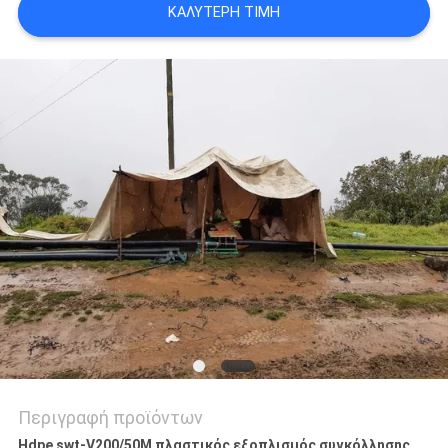
ΚΑΛΎΤΕΡΗ ΤΙΜΉ
PRIVACY
POLICY
Περιγραφή προϊόντων
Hdpe swt-V200/50M πλαστικός εξοπλισμός συγκόλλησης