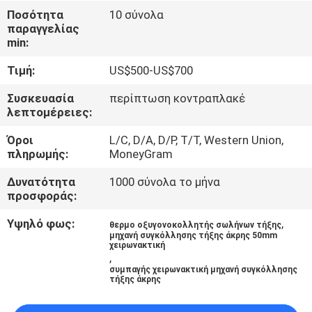
Ποσότητα
10 σύνολα
παραγγελίας
ΈΛΕΓΧΟΣ
min:
ΠΟΙΌΤΗΤΑΣ
Τιμή:
US$500-US$700
ΕΠΙΚΟΙΝΩΝΉΣΤΕ
Συσκευασία
περίπτωση κοντραπλακέ
λεπτομέρειες:
ΜΑΖΊ
Όροι
L/C, D/A, D/P, T/T, Western Union,
ΜΑΣ
πληρωμής:
MoneyGram
Δυνατότητα
1000 σύνολα το μήνα
ΜΠΛΟΓΚ
προσφοράς:
Υψηλό φως:
,
θερμο οξυγονοκολλητής σωλήνων τήξης
ΖΗΤΉΣΤΕ
μηχανή συγκόλλησης τήξης άκρης 50mm
χειρωνακτική
,
ΠΡΟΣΦΟΡΆ
συμπαγής χειρωνακτική μηχανή συγκόλλησης
τήξης άκρης
SITEMAP