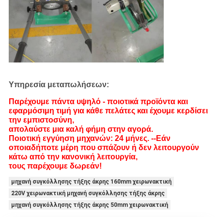
Υπηρεσία μεταπωλήσεων:
Παρέχουμε πάντα υψηλό - ποιοτικά προϊόντα και
εφαρμόσιμη τιμή για κάθε πελάτες και έχουμε κερδίσει
την εμπιστοσύνη,
απολαύστε μια καλή φήμη στην αγορά.
Ποιοτική εγγύηση μηχανών: 24 μήνες. --Εάν
οποιαδήποτε μέρη που σπάζουν ή δεν λειτουργούν
κάτω από την κανονική λειτουργία,
τους παρέχουμε δωρεάν!
μηχανή συγκόλλησης τήξης άκρης 160mm χειρωνακτική
220V χειρωνακτική μηχανή συγκόλλησης τήξης άκρης
μηχανή συγκόλλησης τήξης άκρης 50mm χειρωνακτική