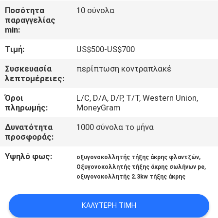
Ποσότητα
10 σύνολα
παραγγελίας
ΈΛΕΓΧΟΣ
min:
ΠΟΙΌΤΗΤΑΣ
Τιμή:
US$500-US$700
ΕΠΙΚΟΙΝΩΝΉΣΤΕ
Συσκευασία
περίπτωση κοντραπλακέ
λεπτομέρειες:
ΜΑΖΊ
Όροι
L/C, D/A, D/P, T/T, Western Union,
ΜΑΣ
πληρωμής:
MoneyGram
Δυνατότητα
1000 σύνολα το μήνα
ΜΠΛΟΓΚ
προσφοράς:
Υψηλό φως:
,
οξυγονοκολλητής τήξης άκρης φλαντζών
ΖΗΤΉΣΤΕ
,
Οξυγονοκολλητής τήξης άκρης σωλήνων pe
οξυγονοκολλητής 2.3kw τήξης άκρης
ΠΡΟΣΦΟΡΆ
ΚΑΛΎΤΕΡΗ ΤΙΜΉ
SITEMAP