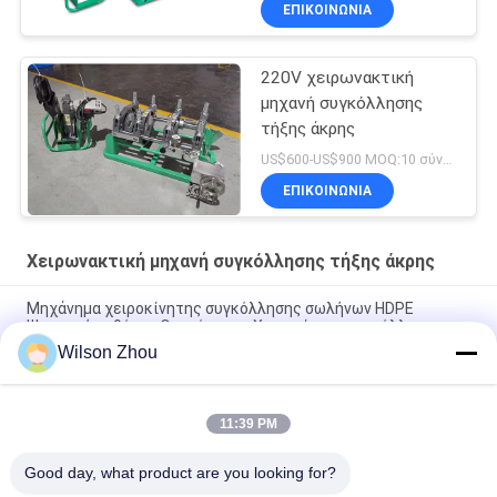
ΕΠΙΚΟΙΝΩΝΙΑ
220V χειρωνακτική
μηχανή συγκόλλησης
τήξης άκρης
US$600-US$900 MOQ:10 σύνολα
ΕΠΙΚΟΙΝΩΝΙΑ
Χειρωνακτική μηχανή συγκόλλησης τήξης άκρης
Μηχάνημα χειροκίνητης συγκόλλησης σωλήνων HDPE
Ψηφιακής οθόνης Θερμότητας Χειροκίνητη συγκόλληση
άκρων για σωλήνες PE 40mm-110mm
Wilson Zhou
χειρωνακτική μηχανή συγκόλλησης τήξης άκρης 2075mm
Pph
11:39 PM
CE 2063mm χειρωνακτική μηχανή τήξης άκρης σωλήνων Ppr
Good day, what product are you looking for?