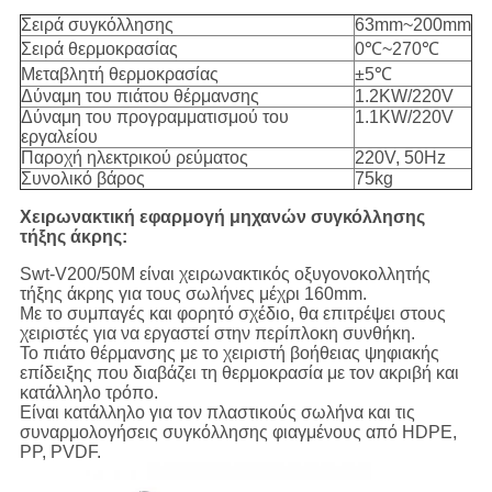
Σειρά συγκόλλησης
63mm~200mm
Σειρά θερμοκρασίας
0℃~270℃
Μεταβλητή θερμοκρασίας
±5℃
Δύναμη του πιάτου θέρμανσης
1.2KW/220V
Δύναμη του προγραμματισμού του
1.1KW/220V
εργαλείου
Παροχή ηλεκτρικού ρεύματος
220V, 50Hz
Συνολικό βάρος
75kg
Χειρωνακτική εφαρμογή μηχανών συγκόλλησης
τήξης άκρης:
Swt-V200/50M είναι χειρωνακτικός οξυγονοκολλητής
τήξης άκρης για τους σωλήνες μέχρι 160mm.
Με το συμπαγές και φορητό σχέδιο, θα επιτρέψει στους
χειριστές για να εργαστεί στην περίπλοκη συνθήκη.
Το πιάτο θέρμανσης με το χειριστή βοήθειας ψηφιακής
επίδειξης που διαβάζει τη θερμοκρασία με τον ακριβή και
κατάλληλο τρόπο.
Είναι κατάλληλο για τον πλαστικούς σωλήνα και τις
συναρμολογήσεις συγκόλλησης φιαγμένους από HDPE,
PP, PVDF.