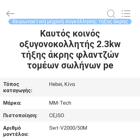
2026
Hebei
Mingmai
Technology
Co.,Ltd.
Χειρωνακτική μηχανή συγκόλλησης τήξης άκρης
All
Rights
Καυτός κοινός
ΣΠΊΤΙ
Reserved.
οξυγονοκολλητής 2.3kw
ΠΡΟΪΌΝΤΑ
τήξης άκρης φλαντζών
τομέων σωλήνων pe
ΣΧΕΤΙΚΆ
ΜΕ
Τόπος
Hebei, Κίνα
καταγωγής:
ΕΜΆΣ
Μάρκα:
MM-Tech
ΕΠΙΣΚΈΨΕΙΣ
Πιστοποίηση:
CE,ISO
ΣΤΟ
Αριθμό
Swt-V2000/50M
ΕΡΓΟΣΤΆΣΙΟ
μοντέλου: