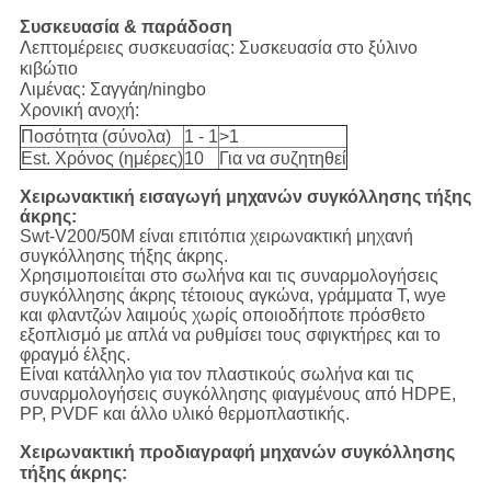
Συσκευασία & παράδοση
Λεπτομέρειες συσκευασίας:
Συσκευασία στο ξύλινο
κιβώτιο
Λιμένας:
Σαγγάη/ningbo
Χρονική ανοχή:
Ποσότητα (σύνολα)
1 - 1
>1
Est. Χρόνος (ημέρες)
10
Για να συζητηθεί
Χειρωνακτική εισαγωγή μηχανών συγκόλλησης τήξης
άκρης:
Swt-V200/50M είναι επιτόπια χειρωνακτική μηχανή
συγκόλλησης τήξης άκρης.
Χρησιμοποιείται στο σωλήνα και τις συναρμολογήσεις
συγκόλλησης άκρης τέτοιους αγκώνα, γράμματα Τ, wye
και φλαντζών λαιμούς χωρίς οποιοδήποτε πρόσθετο
εξοπλισμό με απλά να ρυθμίσει τους σφιγκτήρες και το
φραγμό έλξης.
Είναι κατάλληλο για τον πλαστικούς σωλήνα και τις
συναρμολογήσεις συγκόλλησης φιαγμένους από HDPE,
PP, PVDF και άλλο υλικό θερμοπλαστικής.
Χειρωνακτική προδιαγραφή μηχανών συγκόλλησης
τήξης άκρης: