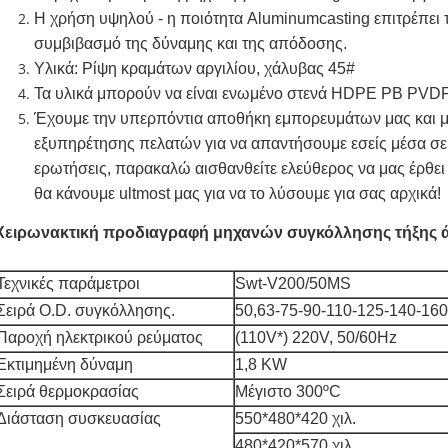
Η χρήση υψηλού - η ποιότητα Aluminumcasting επιτρέπει
συμβιβασμό της δύναμης και της απόδοσης.
Υλικά: Ρίψη κραμάτων αργιλίου, χάλυβας 45#
Τα υλικά μπορούν να είναι ενωμένο στενά HDPE PB PV
Έχουμε την υπερπόντια αποθήκη εμπορευμάτων μας και μ
εξυπηρέτησης πελατών για να απαντήσουμε εσείς μέσα σε
ερωτήσεις, παρακαλώ αισθανθείτε ελεύθερος να μας έρθει
θα κάνουμε ultmost μας για να το λύσουμε για σας αρχικά!
Χειρωνακτική προδιαγραφή μηχανών συγκόλλησης τήξης 
Τεχνικές παράμετροι
Swt-V200/50MS
Σειρά O.D. συγκόλλησης.
50,63-75-90-110-125-140-160
Παροχή ηλεκτρικού ρεύματος
(110V*) 220V, 50/60Hz
Εκτιμημένη δύναμη
1,8 KW
Σειρά θερμοκρασίας
Μέγιστο 300ºC
Διάσταση συσκευασίας
550*480*420 χιλ.
480*420*570 χιλ.