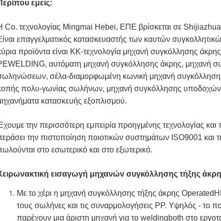
Περίπου εμείς:
Η Co. τεχνολογίας Mingmai Hebei, ΕΠΕ βρίσκεται σε Shijiazhua
Είναι επαγγελματικός κατασκευαστής των καυτών συγκολλητικ
κύρια προϊόντα είναι ΚΚ-τεχνολογία μηχανή συγκόλλησης άκρη
PEWELDING, αυτόματη μηχανή συγκόλλησης άκρης, μηχανή σ
σωληνώσεων, σέλα-διαμορφωμένη κωνική μηχανή συγκόλλησης
κοπής πολυ-γωνίας σωλήνων, μηχανή συγκόλλησης υποδοχών 
μηχανήματα κατασκευής εξοπλισμού.
Έχουμε την περισσότερη εμπειρία προηγμένης τεχνολογίας και
περάσει την πιστοποίηση ποιοτικών συστημάτων ISO9001 και τ
πωλούνται στο εσωτερικό και στο εξωτερικό.
Χειρωνακτική εισαγωγή μηχανών συγκόλλησης τήξης άκρη
Με το χέρι η μηχανή συγκόλλησης τήξης άκρης OperatedHD
τους σωλήνες και τις συναρμολογήσεις PP. Υψηλός - το πο
παρέχουν μια άριστη μηχανή για το weldingboth στο εργοτά