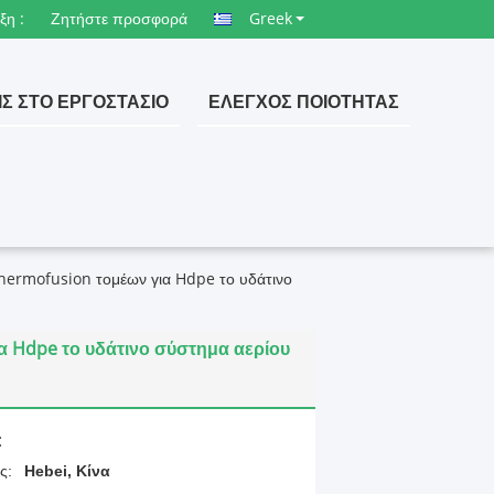
ξη :
Ζητήστε προσφορά
Greek
ΙΣ ΣΤΟ ΕΡΓΟΣΤΆΣΙΟ
ΈΛΕΓΧΟΣ ΠΟΙΌΤΗΤΑΣ
hermofusion τομέων για Hdpe το υδάτινο
α Hdpe το υδάτινο σύστημα αερίου
:
ς:
Hebei, Κίνα