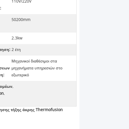
110V/220V
:
50200mm
2.3kw
τηση:
2 έτη
Μηχανικοί διαθέσιμοι στα
σεων
μηχανήματα υπηρεσιών στο
η:
εξωτερικό
τομέων
,
on
,
ησης τήξης άκρης Thermofusion