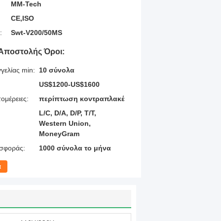
MM-Tech
CE,ISO
:
Swt-V200/50MS
Αποστολής Όροι:
γελίας min:
10 σύνολα
US$1200-US$1600
ομέρειες:
περίπτωση κοντραπλακέ
L/C, D/A, D/P, T/T,
Western Union,
MoneyGram
σφοράς:
1000 σύνολα το μήνα
α