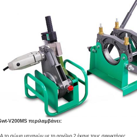
Swt-V200MS περιλαμβάνει:
*A το σώμα μηχανών με το αργίλιο 2 έκανε τους σφιγκτήρες