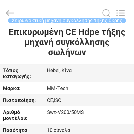
2026
Hebei
Mingmai
Technology
Co.,Ltd.
Χειρωνακτική μηχανή συγκόλλησης τήξης άκρης
All
Rights
Επικυρωμένη CE Hdpe τήξης
ΣΠΊΤΙ
Reserved.
μηχανή συγκόλλησης
ΠΡΟΪΌΝΤΑ
σωλήνων
ΣΧΕΤΙΚΆ
Τόπος
Hebei, Κίνα
καταγωγής:
ΜΕ
ΕΜΆΣ
Μάρκα:
MM-Tech
Πιστοποίηση:
CE,ISO
ΕΠΙΣΚΈΨΕΙΣ
Αριθμό
Swt-V200/50MS
ΣΤΟ
μοντέλου:
ΕΡΓΟΣΤΆΣΙΟ
Ποσότητα
10 σύνολα