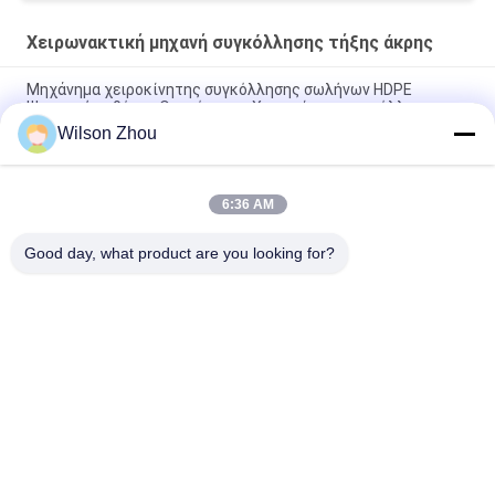
Χειρωνακτική μηχανή συγκόλλησης τήξης άκρης
Μηχάνημα χειροκίνητης συγκόλλησης σωλήνων HDPE
Ψηφιακής οθόνης Θερμότητας Χειροκίνητη συγκόλληση
άκρων για σωλήνες PE 40mm-110mm
Wilson Zhou
χειρωνακτική μηχανή συγκόλλησης τήξης άκρης 2075mm
Pph
6:36 AM
CE 2063mm χειρωνακτική μηχανή τήξης άκρης σωλήνων Ppr
Good day, what product are you looking for?
Λαϊκή κατηγορία
Όλα
Υδραυλική Μηχανή 
HDPE Μηχανή 
Συγκόλλησης Τήξης 
Συγκόλλησης Τήξης 
Άκρης
Άκρης Σωλήνων
Μηχανή 
Μηχανή 
Συγκόλλησης 
Συγκόλλησης 
Electrofusion
Geomembrane
Μηχανή 
Χειρωνακτική 