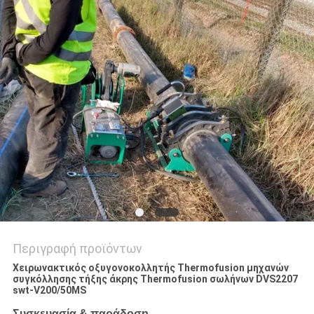
PRIVACY
POLICY
Περιγραφή προϊόντων
Χειρωνακτικός οξυγονοκολλητής Thermofusion μηχανών
συγκόλλησης τήξης άκρης Thermofusion σωλήνων DVS2207
swt-V200/50MS
Συσκευασία & παράδοση