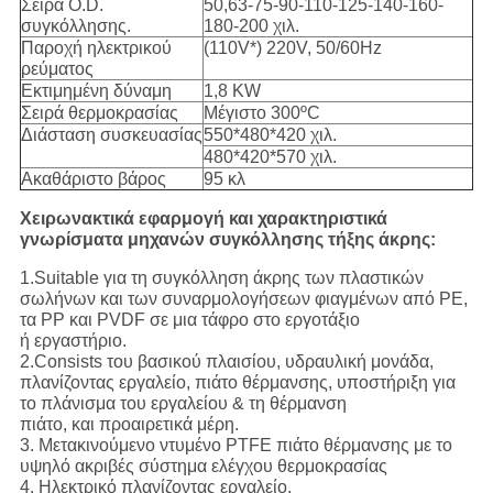
Σειρά O.D.
50,63-75-90-110-125-140-160-
συγκόλλησης.
180-200 χιλ.
Παροχή ηλεκτρικού
(110V*) 220V, 50/60Hz
ρεύματος
Εκτιμημένη δύναμη
1,8 KW
Σειρά θερμοκρασίας
Μέγιστο 300ºC
Διάσταση συσκευασίας
550*480*420 χιλ.
480*420*570 χιλ.
Ακαθάριστο βάρος
95 κλ
Χειρωνακτικά εφαρμογή και χαρακτηριστικά
γνωρίσματα μηχανών συγκόλλησης τήξης άκρης:
1.Suitable για τη συγκόλληση άκρης των πλαστικών
σωλήνων και των συναρμολογήσεων φιαγμένων από PE,
τα PP και PVDF σε μια τάφρο στο εργοτάξιο
ή εργαστήριο.
2.Consists του βασικού πλαισίου, υδραυλική μονάδα,
πλανίζοντας εργαλείο, πιάτο θέρμανσης, υποστήριξη για
το πλάνισμα του εργαλείου & τη θέρμανση
πιάτο, και προαιρετικά μέρη.
3. Μετακινούμενο ντυμένο PTFE πιάτο θέρμανσης με το
υψηλό ακριβές σύστημα ελέγχου θερμοκρασίας
4. Ηλεκτρικό πλανίζοντας εργαλείο.