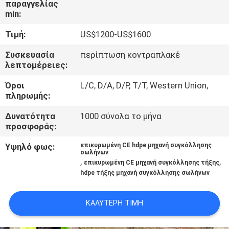
παραγγελίας
min:
ΈΛΕΓΧΟΣ
Τιμή:
US$1200-US$1600
ΠΟΙΌΤΗΤΑΣ
Συσκευασία
περίπτωση κοντραπλακέ
λεπτομέρειες:
ΕΠΙΚΟΙΝΩΝΉΣΤΕ
Όροι
L/C, D/A, D/P, T/T, Western Union,
ΜΑΖΊ
πληρωμής:
ΜΑΣ
Δυνατότητα
1000 σύνολα το μήνα
προσφοράς:
ΜΠΛΟΓΚ
Υψηλό φως:
επικυρωμένη CE hdpe μηχανή συγκόλλησης
σωλήνων
,
,
επικυρωμένη CE μηχανή συγκόλλησης τήξης
ΖΗΤΉΣΤΕ
hdpe τήξης μηχανή συγκόλλησης σωλήνων
ΠΡΟΣΦΟΡΆ
ΚΑΛΎΤΕΡΗ ΤΙΜΉ
SITEMAP