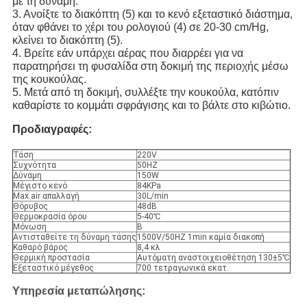
με τη δύναμη.
3. Ανοίξτε το διακόπτη (5) και το κενό εξεταστικό διάστημα, 
όταν φθάνει το χέρι του ρολογιού (4) σε 20-30 cm/Hg, 
κλείνει το διακόπτη (5).
4. Βρείτε εάν υπάρχει αέρας που διαρρέει για να 
παρατηρήσει τη φυσαλίδα στη δοκιμή της περιοχής μέσω 
της κουκούλας.
5. Μετά από τη δοκιμή, συλλέξτε την κουκούλα, κατόπιν 
καθαρίστε το κομμάτι σφράγισης και το βάλτε στο κιβώτιο.
Προδιαγραφές:
Τάση
220V
Συχνότητα
50HZ
Δύναμη
150W
Μέγιστο κενό
84KPa
Max.air απαλλαγή
30L/min
Θόρυβος
48dB
Θερμοκρασία όρου
5-40℃
Μόνωση
Β
Αντισταθείτε τη δύναμη τάσης
1500V/50HZ 1min καμία διακοπή
Καθαρό βάρος
8,4 κλ
Θερμική προστασία
Αυτόματη αναστοιχειοθέτηση 130±5℃
Εξεταστικό μέγεθος
700 τετραγωνικά εκατ.
Υπηρεσία μεταπώλησης: