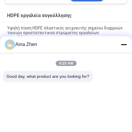
HDPE εργαλεία συγκόλλησης
Υψηλή πίεση HDPE πλαστικός ανιχνευτής σημείου διαρροών
ταινιών προστατευτικού στρώματος εργαλείων
συγκόλλησης
Aina Zhen
HDPE ηλεκτρονικό Tensiometer SWT πιστοποίησης CE
Geomembrane - NS005
9:25 AM
Υψηλή μεταβλητή ευαισθησία εργαλείων ανίχνευσης
διαρροών μεμβρανών Geo
Good day, what product are you looking for?
Λαϊκή κατηγορία
Όλα
Υδραυλική Μηχανή 
HDPE Μηχανή 
Συγκόλλησης Τήξης 
Συγκόλλησης Τήξης 
Άκρης
Άκρης Σωλήνων
Μηχανή 
Μηχανή 
Συγκόλλησης 
Συγκόλλησης 