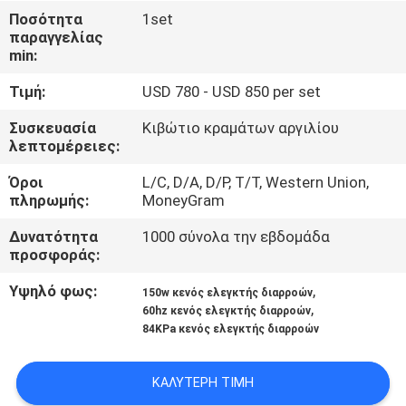
Ποσότητα
1set
παραγγελίας
ΈΛΕΓΧΟΣ
min:
ΠΟΙΌΤΗΤΑΣ
Τιμή:
USD 780 - USD 850 per set
ΕΠΙΚΟΙΝΩΝΉΣΤΕ
Συσκευασία
Κιβώτιο κραμάτων αργιλίου
λεπτομέρειες:
ΜΑΖΊ
Όροι
L/C, D/A, D/P, T/T, Western Union,
ΜΑΣ
πληρωμής:
MoneyGram
Δυνατότητα
1000 σύνολα την εβδομάδα
ΜΠΛΟΓΚ
προσφοράς:
Υψηλό φως:
,
150w κενός ελεγκτής διαρροών
ΖΗΤΉΣΤΕ
,
60hz κενός ελεγκτής διαρροών
84KPa κενός ελεγκτής διαρροών
ΠΡΟΣΦΟΡΆ
ΚΑΛΎΤΕΡΗ ΤΙΜΉ
SITEMAP