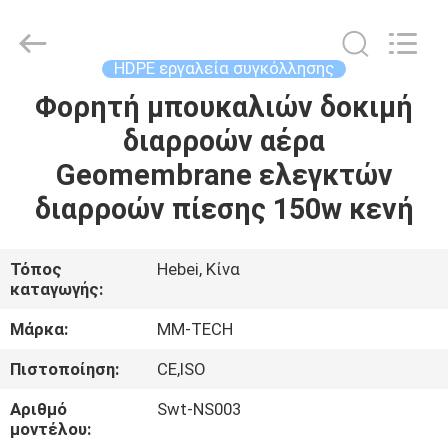
2026
Hebei
Mingmai
Technology
Co.,Ltd.
HDPE εργαλεία συγκόλλησης
All
Rights
Φορητή μπουκαλιών δοκιμή
ΣΠΊΤΙ
Reserved.
διαρροών αέρα
ΠΡΟΪΌΝΤΑ
Geomembrane ελεγκτών
διαρροών πίεσης 150w κενή
ΣΧΕΤΙΚΆ
ΜΕ
Τόπος
Hebei, Κίνα
καταγωγής:
ΕΜΆΣ
Μάρκα:
MM-TECH
ΕΠΙΣΚΈΨΕΙΣ
Πιστοποίηση:
CE,ISO
ΣΤΟ
Αριθμό
Swt-NS003
ΕΡΓΟΣΤΆΣΙΟ
μοντέλου: