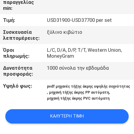
παραγγελίας
min:
ΈΛΕΓΧΟΣ
Τιμή:
USD31900-USD37700 per set
ΠΟΙΌΤΗΤΑΣ
Συσκευασία
ξύλινο κιβώτιο
λεπτομέρειες:
ΕΠΙΚΟΙΝΩΝΉΣΤΕ
Όροι
L/C, D/A, D/P, T/T, Western Union,
ΜΑΖΊ
πληρωμής:
MoneyGram
ΜΑΣ
Δυνατότητα
1000 σύνολα την εβδομάδα
προσφοράς:
ΜΠΛΟΓΚ
Υψηλό φως:
pvdf μηχανές τήξης άκρης υψηλής συχνότητας
,
,
μηχανή τήξης άκρης PP αυτόματη
μηχανή τήξης άκρης PVC αυτόματη
ΖΗΤΉΣΤΕ
ΠΡΟΣΦΟΡΆ
ΚΑΛΎΤΕΡΗ ΤΙΜΉ
SITEMAP