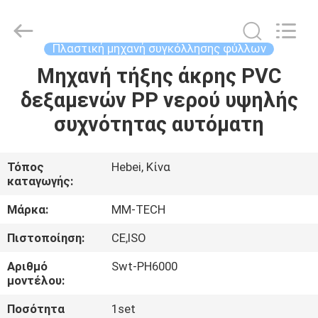
2026
Hebei
Mingmai
Technology
Co.,Ltd.
Πλαστική μηχανή συγκόλλησης φύλλων
All
Rights
Μηχανή τήξης άκρης PVC
ΣΠΊΤΙ
Reserved.
δεξαμενών PP νερού υψηλής
ΠΡΟΪΌΝΤΑ
συχνότητας αυτόματη
ΣΧΕΤΙΚΆ
Τόπος
Hebei, Κίνα
καταγωγής:
ΜΕ
ΕΜΆΣ
Μάρκα:
MM-TECH
Πιστοποίηση:
CE,ISO
ΕΠΙΣΚΈΨΕΙΣ
Αριθμό
Swt-PH6000
ΣΤΟ
μοντέλου:
ΕΡΓΟΣΤΆΣΙΟ
Ποσότητα
1set