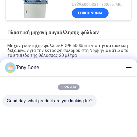
US$9,600-US$14,800/set MOQ:1
ΕΠΙΚΟΙΝΩΝΙΑ
Πλαστική μηχανή συγκόλλησης φύλλων
Μηχανή σύντηξης φύλλων HDPE 6000mm για την κατασκευή
δεξαμενών για την εκτροφή σολομού στη Νορβηγία κάτω από
το επίπεδο της θάλασσας 20 μέτρα
Tony Bone
Η μηχανή συγκόλλησης HDPE 3M χρησιμοποιείται στη
μεγαλύτερη εργοστάσιο της Γαλλίας
Ζυθοποιείς βυθού από φύλλα PP πάχους 30 mm για την
9:26 AM
κατασκευή πυροσβεστικών οχημάτων και οχημάτων
έκτακτης ανάγκης
Good day, what product are you looking for?
Λαϊκή κατηγορία
Όλα
Υδραυλική Μηχανή 
HDPE Μηχανή 
Συγκόλλησης Τήξης 
Συγκόλλησης Τήξης 