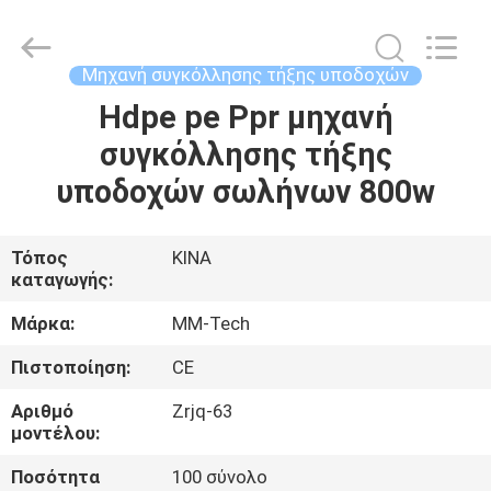
2026
Hebei
Mingmai
Technology
Co.,Ltd.
Μηχανή συγκόλλησης τήξης υποδοχών
All
Rights
Hdpe pe Ppr μηχανή
ΣΠΊΤΙ
Reserved.
συγκόλλησης τήξης
ΠΡΟΪΌΝΤΑ
υποδοχών σωλήνων 800w
ΣΧΕΤΙΚΆ
Τόπος
ΚΙΝΑ
καταγωγής:
ΜΕ
ΕΜΆΣ
Μάρκα:
MM-Tech
Πιστοποίηση:
CE
ΕΠΙΣΚΈΨΕΙΣ
Αριθμό
Zrjq-63
ΣΤΟ
μοντέλου:
ΕΡΓΟΣΤΆΣΙΟ
Ποσότητα
100 σύνολο