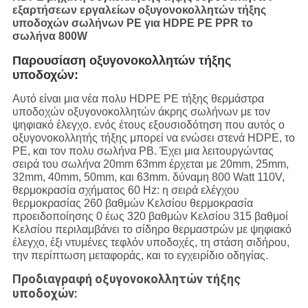
εξαρτήσεων εργαλείων οξυγονοκολλητών τήξης
υποδοχών σωλήνων PE για HDPE PE PPR το
σωλήνα 800W
Παρουσίαση οξυγονοκολλητών τήξης
υποδοχών:
Αυτό είναι μια νέα πολυ HDPE PE τήξης θερμάστρα
υποδοχών οξυγονοκολλητών άκρης σωλήνων με τον
ψηφιακό έλεγχο. ενός έτους εξουσιοδότηση που αυτός ο
οξυγονοκολλητής τήξης μπορεί να ενώσει στενά HDPE, το
PE, και τον πολυ σωλήνα PB. Έχει μια λειτουργώντας
σειρά του σωλήνα 20mm 63mm έρχεται με 20mm, 25mm,
32mm, 40mm, 50mm, και 63mm. δύναμη 800 Watt 110V,
θερμοκρασία σχήματος 60 Hz: η σειρά ελέγχου
θερμοκρασίας 260 βαθμών Κελσίου θερμοκρασία
προειδοποίησης 0 έως 320 βαθμών Κελσίου 315 βαθμοί
Κελσίου περιλαμβάνει το σίδηρο θερμαστρών με ψηφιακό
έλεγχο, έξι ντυμένες τεφλόν υποδοχές, τη στάση σιδήρου,
την περίπτωση μεταφοράς, και το εγχειρίδιο οδηγίας.
Προδιαγραφή οξυγονοκολλητών τήξης
υποδοχών: