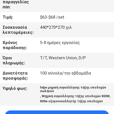
παραγγελίας
min:
ΈΛΕΓΧΟΣ
Τιμή:
$63-$68 /set
ΠΟΙΌΤΗΤΑΣ
Συσκευασία
440*270*270 χιλ.
λεπτομέρειες:
ΕΠΙΚΟΙΝΩΝΉΣΤΕ
Χρόνος
5-8 ημέρες εργασίας
ΜΑΖΊ
παράδοσης:
ΜΑΣ
Όροι
T/T, Western Union, D/P
πληρωμής:
ΜΠΛΟΓΚ
Δυνατότητα
100 σύνολα/την εβδομάδα
προσφοράς:
ΖΗΤΉΣΤΕ
Υψηλό φως:
hdpe μηχανή συγκόλλησης τήξης υποδοχών
σωλήνων
ΠΡΟΣΦΟΡΆ
,
,
Μηχανή συγκόλλησης τήξης υποδοχών 800W
800w οξυγονοκολλητής τήξης υποδοχών
SITEMAP