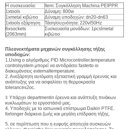
Η συσκευασία:
ltem: Συγκόλληση Machina PEIPPR
1xtools
Δύναμη: 800w
1xmetal κιβώτιο
Δύναμη υποδοχών: dn20-dn63
1xtools εξάρτηση
Τάση/συχνότητα: 220vl50Hz
6xsockets
Συσκευασία μονάδων: 1pcslmetal
(2063mm)
κιβώτιο
Πλεονεκτήματα μηχανών συγκόλλησης τήξης
υποδοχών:
1.Using ο αλγόριθμος PID Microcontroller.temperature
controlsystem μπορεί να αντιδράσει fasterto οι
διακυμάνσεις externaltemperature.
2. Ανεξάρτητη αυτόματη εξεταστική γραμμή έρευνας και
ανάπτυξης για να ασφαλίσει τη θερμοκρασία
tolerances2oc.
Υπάρχει departmentin έρευνα και ανάπτυξη πινάκων
3.
κυκλωμάτων το εργοστάσιό μας.
4. Υποδοχές με το ιαπωνικό επίστρωμα Daikin PTFE.
forlonger διάρκεια ζωής και μεγάλη επίδραση τήξης.
5. σε περίπτωση που η ευφυής αποτυχία συσκευών