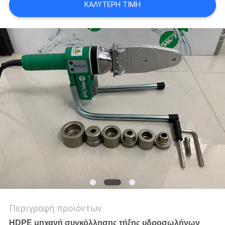
ΚΑΛΎΤΕΡΗ ΤΙΜΉ
PRIVACY
POLICY
Περιγραφή προϊόντων
HDPE μηχανή συγκόλλησης τήξης υδροσωλήνων