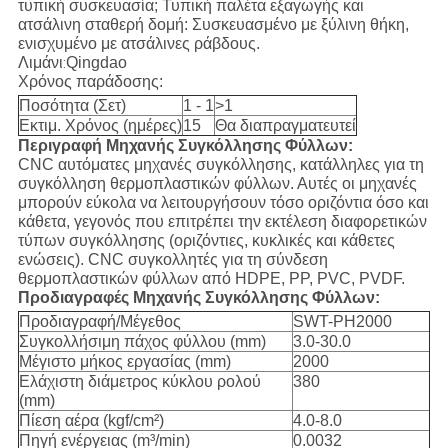
τυπική συσκευασία; Τυπική παλέτα εξαγωγής και
ατσάλινη σταθερή δομή: Συσκευασμένο με ξύλινη θήκη,
ενισχυμένο με ατσάλινες ράβδους.
Λιμάνι
Qingdao
:
Χρόνος παράδοσης:
Ποσότητα (Σετ)
1 - 1
>1
Εκτιμ. Χρόνος (ημέρες)
15
Θα διαπραγματευτεί
Περιγραφή Μηχανής Συγκόλλησης Φύλλων:
CNC αυτόματες μηχανές συγκόλλησης, κατάλληλες για τη
συγκόλληση θερμοπλαστικών φύλλων. Αυτές οι μηχανές
μπορούν εύκολα να λειτουργήσουν τόσο οριζόντια όσο και
κάθετα, γεγονός που επιτρέπει την εκτέλεση διαφορετικών
τύπων συγκόλλησης (οριζόντιες, κυκλικές και κάθετες
ενώσεις). CNC συγκολλητές για τη σύνδεση
θερμοπλαστικών φύλλων από HDPE, PP, PVC, PVDF.
Προδιαγραφές Μηχανής Συγκόλλησης Φύλλων:
Προδιαγραφή/Μέγεθος
SWT-PH2000
Συγκολλήσιμη πάχος φύλλου (mm)
3.0-30.0
Μέγιστο μήκος εργασίας (mm)
2000
Ελάχιστη διάμετρος κύκλου ρολού
380
(mm)
Πίεση αέρα (kgf/cm²)
4.0-8.0
Πηγή ενέργειας (m³/min)
0.0032