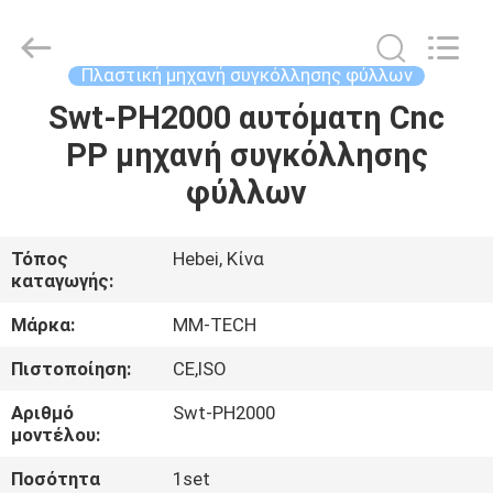
2026
Hebei
Mingmai
Technology
Co.,Ltd.
Πλαστική μηχανή συγκόλλησης φύλλων
All
Rights
Swt-PH2000 αυτόματη Cnc
ΣΠΊΤΙ
Reserved.
PP μηχανή συγκόλλησης
ΠΡΟΪΌΝΤΑ
φύλλων
ΣΧΕΤΙΚΆ
Τόπος
Hebei, Κίνα
καταγωγής:
ΜΕ
ΕΜΆΣ
Μάρκα:
MM-TECH
Πιστοποίηση:
CE,ISO
ΕΠΙΣΚΈΨΕΙΣ
Αριθμό
Swt-PH2000
ΣΤΟ
μοντέλου:
ΕΡΓΟΣΤΆΣΙΟ
Ποσότητα
1set