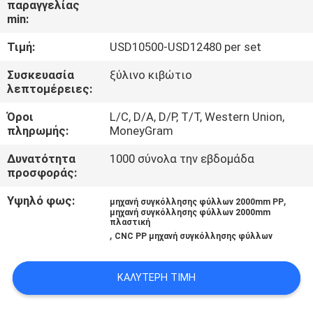
παραγγελίας
min:
ΈΛΕΓΧΟΣ
Τιμή:
USD10500-USD12480 per set
ΠΟΙΌΤΗΤΑΣ
Συσκευασία
ξύλινο κιβώτιο
λεπτομέρειες:
ΕΠΙΚΟΙΝΩΝΉΣΤΕ
Όροι
L/C, D/A, D/P, T/T, Western Union,
ΜΑΖΊ
πληρωμής:
MoneyGram
ΜΑΣ
Δυνατότητα
1000 σύνολα την εβδομάδα
προσφοράς:
ΜΠΛΟΓΚ
Υψηλό φως:
,
μηχανή συγκόλλησης φύλλων 2000mm PP
μηχανή συγκόλλησης φύλλων 2000mm
πλαστική
,
ΖΗΤΉΣΤΕ
CNC PP μηχανή συγκόλλησης φύλλων
ΠΡΟΣΦΟΡΆ
ΚΑΛΎΤΕΡΗ ΤΙΜΉ
SITEMAP